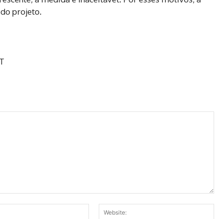
do projeto.
T
Email:*
W