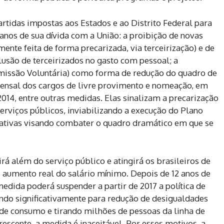
artidas impostas aos Estados e ao Distrito Federal para
nos de sua dívida com a União: a proibição de novas
mente feita de forma precarizada, via terceirização) e de
clusão de terceirizados no gasto com pessoal; a
issão Voluntária) como forma de redução do quadro de
ensal dos cargos de livre provimento e nomeação, em
14, entre outras medidas. Elas sinalizam a precarização
serviços públicos, inviabilizando a execução do Plano
iativas visando combater o quadro dramático em que se
rá além do serviço público e atingirá os brasileiros de
 aumento real do salário mínimo. Depois de 12 anos de
dida poderá suspender a partir de 2017 a política de
indo significativamente para redução de desigualdades
 de consumo e tirando milhões de pessoas da linha de
scente, a medida é inaceitável. Por esses motivos, a