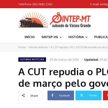
Telefone (65) 3682.2263
E-mail
sinte
INÍCIO
SINTEP-VG
HISTÓRIA
PUBLIC
Home
Ultimas Notícias
A CUT repudia o PLC 257/2016 enviado no dia 22
29 de março de 2016
Updated:
29 de
ULTIMAS NOTÍCIAS
A CUT repudia o PL
de março pelo gov
Facebook
Twitter
Share