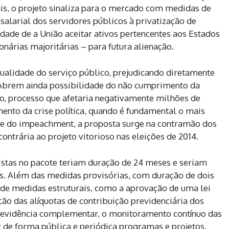
s, o projeto sinaliza para o mercado com medidas de
salarial dos servidores públicos à privatização de
idade de a União aceitar ativos pertencentes aos Estados
nárias majoritárias – para futura alienação.
ualidade do serviço público, prejudicando diretamente
. Abrem ainda possibilidade do não cumprimento da
mo, processo que afetaria negativamente milhões de
nto da crise política, quando é fundamental o mais
pe do impeachment, a proposta surge na contramão dos
ontrária ao projeto vitorioso nas eleições de 2014.
stas no pacote teriam duração de 24 meses e seriam
. Além das medidas provisórias, com duração de dois
de medidas estruturais, como a aprovação de uma lei
ção das alíquotas de contribuição previdenciária dos
 previdência complementar, o monitoramento contínuo das
ar de forma pública e periódica programas e projetos.