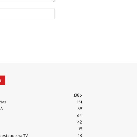
Website:
s
1385
cias
151
RA
69
64
42
19
destaque na TV
18