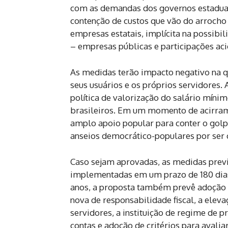
com as demandas dos governos estaduai
contenção de custos que vão do arrocho 
empresas estatais, implícita na possibil
– empresas públicas e participações acio
As medidas terão impacto negativo na q
seus usuários e os próprios servidores
política de valorização do salário míni
brasileiros. Em um momento de acirrame
amplo apoio popular para conter o gol
anseios democrático-populares por ser c
Caso sejam aprovadas, as medidas previ
implementadas em um prazo de 180 dias
anos, a proposta também prevê adoção 
nova de responsabilidade fiscal, a eleva
servidores, a instituição de regime de
contas e adoção de critérios para avali