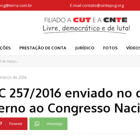
pvg@terra.com.br
E-mail
contato@sintepvg.org
AÇÕES
PRESTAÇÃO DE CONTA
JURÍDICO
FOTOS
VÍDEO
 de março...
 março de 2016
C 257/2016 enviado no d
erno ao Congresso Naci
Pinterest
WhatsApp