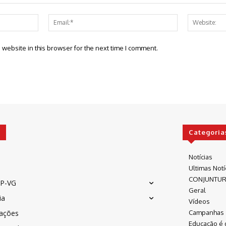
Name:*
Email:*
website in this browser for the next time I comment.
Categoria
Notícias
Ultimas Notí
CONJUNTU
P-VG
Geral
ia
Vídeos
cações
Campanhas
Educação é 