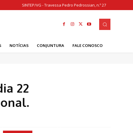
SINTEP/VG - Travessa Pedro Pedrossian, n.º 27
S
NOTÍCIAS
CONJUNTURA
FALE CONOSCO
ia 22
onal.