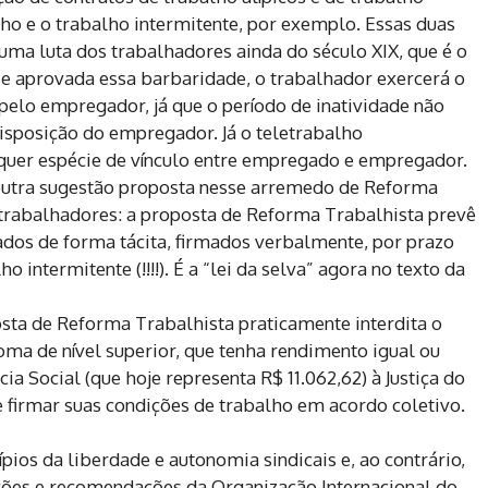
o e o trabalho intermitente, por exemplo. Essas duas
ma luta dos trabalhadores ainda do século XIX, que é o
e aprovada essa barbaridade, o trabalhador exercerá o
pelo empregador, já que o período de inatividade não
isposição do empregador. Já o teletrabalho
uer espécie de vínculo entre empregado e empregador.
e outra sugestão proposta nesse arremedo de Reforma
 trabalhadores: a proposta de Reforma Trabalhista prevê
ados de forma tácita, firmados verbalmente, por prazo
 intermitente (!!!!). É a “lei da selva” agora no texto da
osta de Reforma Trabalhista praticamente interdita o
ma de nível superior, que tenha rendimento igual ou
ia Social (que hoje representa R$ 11.062,62) à Justiça do
de firmar suas condições de trabalho em acordo coletivo.
pios da liberdade e autonomia sindicais e, ao contrário,
ições e recomendações da Organização Internacional do