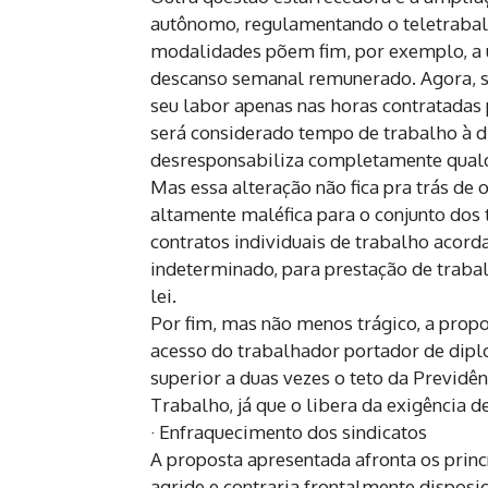
autônomo, regulamentando o teletrabalh
modalidades põem fim, por exemplo, a u
descanso semanal remunerado. Agora, s
seu labor apenas nas horas contratadas 
será considerado tempo de trabalho à d
desresponsabiliza completamente qualq
Mas essa alteração não fica pra trás d
altamente maléfica para o conjunto dos
contratos individuais de trabalho acord
indeterminado, para prestação de trabalho
lei.
Por fim, mas não menos trágico, a prop
acesso do trabalhador portador de diplo
superior a duas vezes o teto da Previdênc
Trabalho, já que o libera da exigência 
· Enfraquecimento dos sindicatos
A proposta apresentada afronta os princí
agride e contraria frontalmente dispos