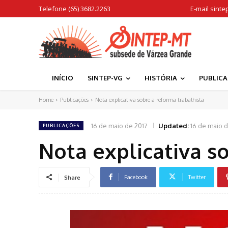
Telefone (65) 3682.2263
E-mail
sinte
INÍCIO
SINTEP-VG
HISTÓRIA
PUBLIC
Home
Publicações
Nota explicativa sobre a reforma trabalhista
16 de maio de 2017
Updated:
16 de maio d
PUBLICAÇÕES
Nota explicativa s
Facebook
Twitter
Share