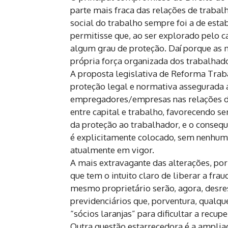
parte mais fraca das relações de trabalh
social do trabalho sempre foi a de est
permitisse que, ao ser explorado pelo 
algum grau de proteção. Daí porque as 
própria força organizada dos trabalhado
A proposta legislativa de Reforma Tra
proteção legal e normativa assegurada 
empregadores/empresas nas relações de 
entre capital e trabalho, favorecendo s
da proteção ao trabalhador, e o conse
é explicitamente colocado, sem nenhum
atualmente em vigor.
A mais extravagante das alterações, por
que tem o intuito claro de liberar a fra
mesmo proprietário serão, agora, desre
previdenciários que, porventura, qualquer
“sócios laranjas” para dificultar a recup
Outra questão estarrecedora é a ampliaç