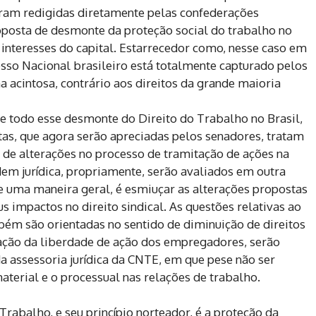
am redigidas diretamente pelas confederações
roposta de desmonte da proteção social do trabalho no
interesses do capital. Estarrecedor como, nesse caso em
resso Nacional brasileiro está totalmente capturado pelos
 acintosa, contrário aos direitos da grande maioria
de todo esse desmonte do Direito do Trabalho no Brasil,
as, que agora serão apreciadas pelos senadores, tratam
, de alterações no processo de tramitação de ações na
dem jurídica, propriamente, serão avaliados em outra
e uma maneira geral, é esmiuçar as alterações propostas
s impactos no direito sindical. As questões relativas ao
bém são orientadas no sentido de diminuição de direitos
iação da liberdade de ação dos empregadores, serão
a assessoria jurídica da CNTE, em que pese não ser
material e o processual nas relações de trabalho.
rabalho, e seu princípio norteador, é a proteção da