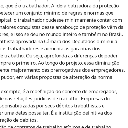
o, que é o trabalhador. A ideia balizadora da proteção
abelecer um conjunto mínimo de regras e normas que
capital, o trabalhador pudesse minimamente contar com
maiores conquistas desse arcabouço de proteção vêm da
res, e isso se deu no mundo inteiro e também no Brasil.
balhista aprovada na Câmara dos Deputados diminui a
aos trabalhadores e aumenta as garantias dos
trabalho. Ou seja, aprofunda as diferenças de poder
empre o primeiro. Ao longo do projeto, essa diminuição
quente majoramento das prerrogativas dos empregadores,
 pudor, em várias propostas de alteração da norma
 exemplo, é a redefinição do conceito de empregador,
ude nas relações jurídicas de trabalho. Empresas do
sponsabilizadas por seus débitos trabalhistas e
 uma delas possa ter. É a instituição definitiva dos
eração de débitos.
ão de contratos de trabalho atípicos e de trabalho