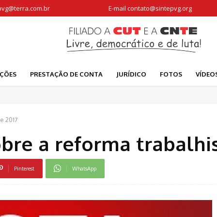
pvg@terra.com.br
E-mail
contato@sintepvg.org
AÇÕES
PRESTAÇÃO DE CONTA
JURÍDICO
FOTOS
VÍDEO
e 2017
obre a reforma trabalhi
Pinterest
WhatsApp