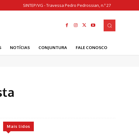
SINTEP/VG - Travessa Pedro Pedrossian, n.º 27
S
NOTÍCIAS
CONJUNTURA
FALE CONOSCO
sta
Mais lidos