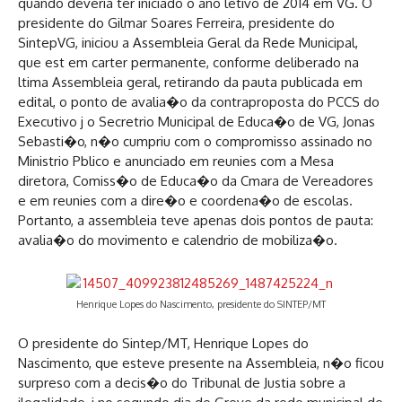
quando deveria ter iniciado o ano letivo de 2014 em VG. O
presidente do Gilmar Soares Ferreira, presidente do
SintepVG, iniciou a Assembleia Geral da Rede Municipal,
que est em carter permanente, conforme deliberado na
ltima Assembleia geral, retirando da pauta publicada em
edital, o ponto de avalia�o da contraproposta do PCCS do
Executivo j o Secretrio Municipal de Educa�o de VG, Jonas
Sebasti�o, n�o cumpriu com o compromisso assinado no
Ministrio Pblico e anunciado em reunies com a Mesa
diretora, Comiss�o de Educa�o da Cmara de Vereadores
e em reunies com a dire�o e coordena�o de escolas.
Portanto, a assembleia teve apenas dois pontos de pauta:
avalia�o do movimento e calendrio de mobiliza�o.
Henrique Lopes do Nascimento, presidente do SINTEP/MT
O presidente do Sintep/MT, Henrique Lopes do
Nascimento, que esteve presente na Assembleia, n�o ficou
surpreso com a decis�o do Tribunal de Justia sobre a