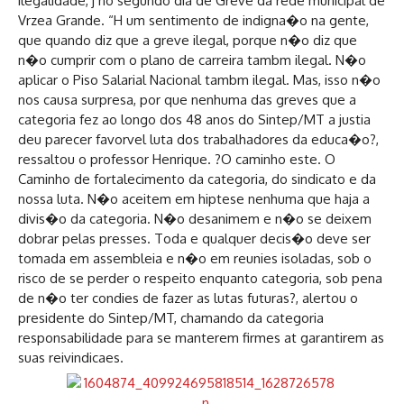
ilegalidade, j no segundo dia de Greve da rede municipal de
Vrzea Grande. “H um sentimento de indigna�o na gente,
que quando diz que a greve ilegal, porque n�o diz que
n�o cumprir com o plano de carreira tambm ilegal. N�o
aplicar o Piso Salarial Nacional tambm ilegal. Mas, isso n�o
nos causa surpresa, por que nenhuma das greves que a
categoria fez ao longo dos 48 anos do Sintep/MT a justia
deu parecer favorvel luta dos trabalhadores da educa�o?,
ressaltou o professor Henrique. ?O caminho este. O
Caminho de fortalecimento da categoria, do sindicato e da
nossa luta. N�o aceitem em hiptese nenhuma que haja a
divis�o da categoria. N�o desanimem e n�o se deixem
dobrar pelas presses. Toda e qualquer decis�o deve ser
tomada em assembleia e n�o em reunies isoladas, sob o
risco de se perder o respeito enquanto categoria, sob pena
de n�o ter condies de fazer as lutas futuras?, alertou o
presidente do Sintep/MT, chamando da categoria
responsabilidade para se manterem firmes at garantirem as
suas reivindicaes.