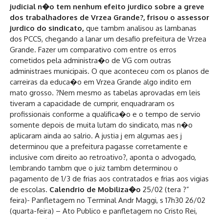
judicial n�o tem nenhum efeito jurdico sobre a greve
dos trabalhadores de Vrzea Grande?, frisou o assessor
jurdico do sindicato,
que tambm analisou as lambanas
dos PCCS, chegando a lanar um desafio prefeitura de Vrzea
Grande. Fazer um comparativo com entre os erros
cometidos pela administra�o de VG com outras
administraes municipais. O que aconteceu com os planos de
carreiras da educa�o em Vrzea Grande algo indito em
mato grosso. ?Nem mesmo as tabelas aprovadas em leis
tiveram a capacidade de cumprir, enquadraram os
profissionais conforme a qualifica�o e o tempo de servio
somente depois de muita lutam do sindicato, mas n�o
aplicaram ainda ao salrio. A justia j em algumas aes j
determinou que a prefeitura pagasse corretamente e
inclusive com direito ao retroativo?, aponta o advogado,
lembrando tambm que o juiz tambm determinou o
pagamento de 1/3 de frias aos contratados e frias aos vigias
de escolas.
Calendrio de Mobiliza�o
25/02 (tera ?”
feira)- Panfletagem no Terminal Andr Maggi, s 17h30 26/02
(quarta-feira) – Ato Publico e panfletagem no Cristo Rei,