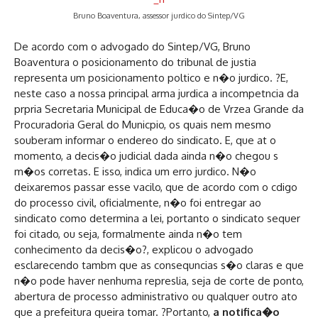
Bruno Boaventura, assessor jurdico do Sintep/VG
De acordo com o advogado do Sintep/VG, Bruno
Boaventura o posicionamento do tribunal de justia
representa um posicionamento poltico e n�o jurdico. ?E,
neste caso a nossa principal arma jurdica a incompetncia da
prpria Secretaria Municipal de Educa�o de Vrzea Grande da
Procuradoria Geral do Municpio, os quais nem mesmo
souberam informar o endereo do sindicato. E, que at o
momento, a decis�o judicial dada ainda n�o chegou s
m�os corretas. E isso, indica um erro jurdico. N�o
deixaremos passar esse vacilo, que de acordo com o cdigo
do processo civil, oficialmente, n�o foi entregar ao
sindicato como determina a lei, portanto o sindicato sequer
foi citado, ou seja, formalmente ainda n�o tem
conhecimento da decis�o?, explicou o advogado
esclarecendo tambm que as consequncias s�o claras e que
n�o pode haver nenhuma represlia, seja de corte de ponto,
abertura de processo administrativo ou qualquer outro ato
que a prefeitura queira tomar. ?Portanto,
a notifica�o