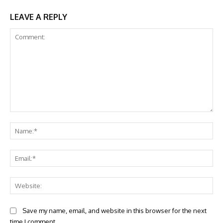
LEAVE A REPLY
Comment:
Na
Ema
Web
Save my name, email, and website in this browser for the next
time I comment.