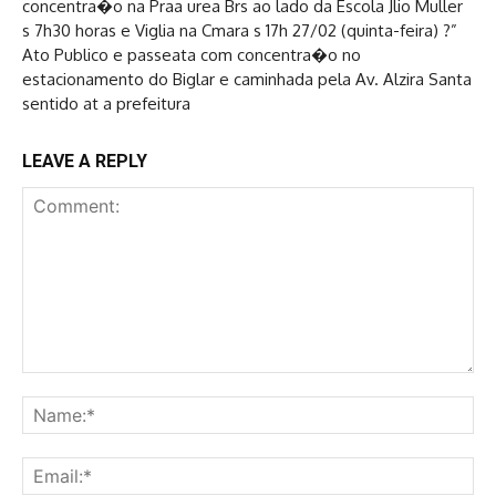
concentra�o na Praa urea Brs ao lado da Escola Jlio Muller
s 7h30 horas e Viglia na Cmara s 17h 27/02 (quinta-feira) ?”
Ato Publico e passeata com concentra�o no
estacionamento do Biglar e caminhada pela Av. Alzira Santa
sentido at a prefeitura
LEAVE A REPLY
Comment:
Na
Ema