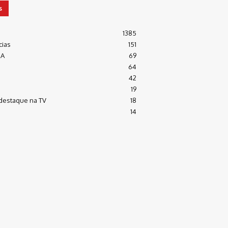
s
1385
cias
151
RA
69
64
42
19
destaque na TV
18
14