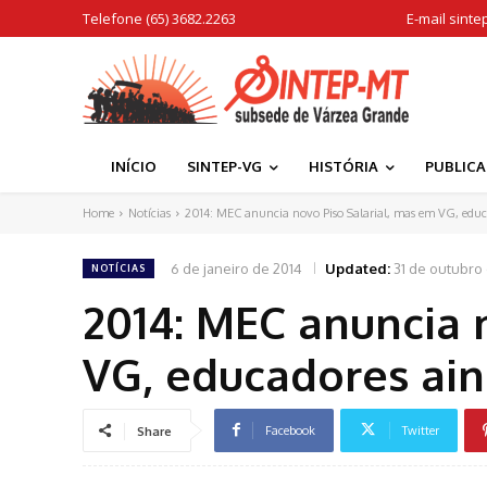
Telefone (65) 3682.2263
E-mail
sinte
INÍCIO
SINTEP-VG
HISTÓRIA
PUBLIC
Home
Notícias
2014: MEC anuncia novo Piso Salarial, mas em VG, educ
6 de janeiro de 2014
Updated:
31 de outubro
NOTÍCIAS
2014: MEC anuncia 
VG, educadores ain
Facebook
Twitter
Share