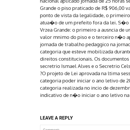
nacional aplicado jornada de 25 horas 
Grande o piso praticado de R$ 906,00 va
ponto de vista da legalidade, o primei
atua�o de um prefeito fora da lei. S�o 
Vrzea Grande: o primeiro a ausncia de 
valor mnimo do piso e o terceiro n�o a
jornada de trabalho pedaggico na jornad
categoria que esteve mobilizada durante
direitos constitucionais. Os documentos 
secretrio Ismael Alves e o Secretrio Ce
?O projeto de Lei aprovada na ltima s
categoria poder iniciar o ano letivo de
categoria realizada no incio de dezembr
indicativo de n�o iniciar o ano letivo n
LEAVE A REPLY