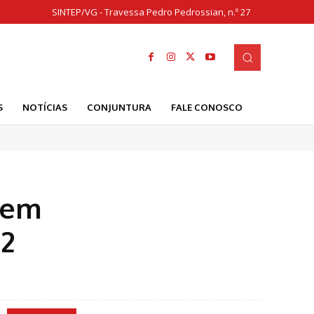
SINTEP/VG - Travessa Pedro Pedrossian, n.º 27
S
NOTÍCIAS
CONJUNTURA
FALE CONOSCO
 em
12