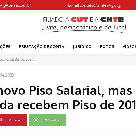
pvg@terra.com.br
E-mail
contato@sintepvg.org
AÇÕES
PRESTAÇÃO DE CONTA
JURÍDICO
FOTOS
VÍDEO
adores ainda recebem...
 de 2023
novo Piso Salarial, mas
da recebem Piso de 20
Pinterest
WhatsApp