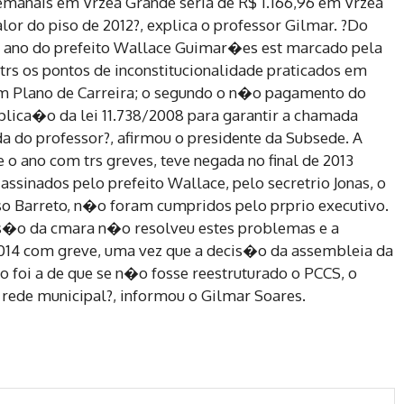
semanais em Vrzea Grande seria de R$ 1.166,96 em Vrzea
lor do piso de 2012?, explica o professor Gilmar. ?Do
ro ano do prefeito Wallace Guimar�es est marcado pela
trs os pontos de inconstitucionalidade praticados em
um Plano de Carreira; o segundo o n�o pagamento do
plica�o da lei 11.738/2008 para garantir a chamada
a do professor?, afirmou o presidente da Subsede. A
 o ano com trs greves, teve negada no final de 2013
assinados pelo prefeito Wallace, pelo secretrio Jonas, o
lso Barreto, n�o foram cumpridos pelo prprio executivo.
ess�o da cmara n�o resolveu estes problemas e a
 2014 com greve, uma vez que a decis�o da assembleia da
o foi a de que se n�o fosse reestruturado o PCCS, o
a rede municipal?, informou o Gilmar Soares.