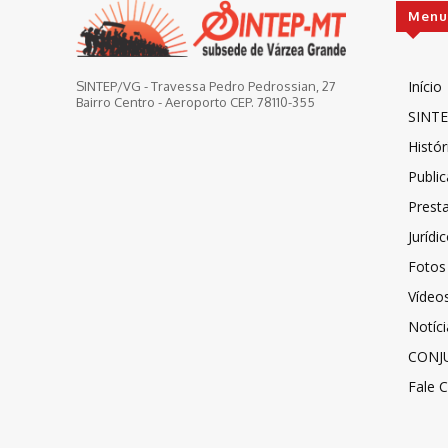
Menu
Início
SINTEP/VG - Travessa Pedro Pedrossian, 27
Bairro Centro - Aeroporto CEP. 78110-355
SINTE
Histór
Publi
Prest
Jurídi
Fotos
Vídeo
Notíci
CONJ
Fale 