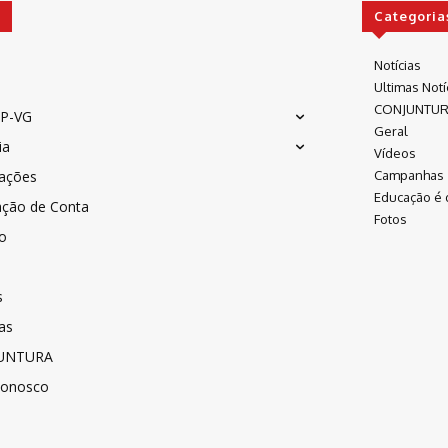
Categoria
Notícias
Ultimas Notí
CONJUNTU
P-VG
Geral
ia
Vídeos
cações
Campanhas
Educação é 
ação de Conta
Fotos
co
s
as
UNTURA
Conosco