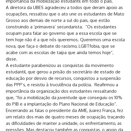
importância da mobilização estudantil em todo o país.
A diretora da UBES agradeceu a todos que deram apoio as
ocupações, ressaltou que o ato une os estudantes de Mato
Grosso aos demais de norte a sul do pais, que estão
construindo a ‘primavera’ secundarista. “Os estudantes
ocupam para falar ao governo que a essa escola que se
tem hoje não é a que nós queremos. Queremos uma escola
nova, que faça o debate do racismo, LGBTfobia, que se
acabe com as escolas de taipa que ainda temos hoje”,
disse.
A estudante parabenizou as conquistas da movimento
estudantil, que gerou a prisão do secretário de estado de
educação por desvio de recursos, conquistou a suspensão
das PPP’s, e resistiu à truculência da polícia. Reafirmou a
importância da organização dos estudantes ressaltando
que, “foi a mobilização da juventude que conseguiu os 10%
do PIB e a implantação do Plano Nacional de Educação”.
Encerrando as falas o presidente da AME, Juarez França, fez
um relato dos mais de quatro meses de ocupação, traçando
as dificuldades de manter a unidade, os enfrentamento, as
pressões. Mas destacou também as conquistas, o apoio da