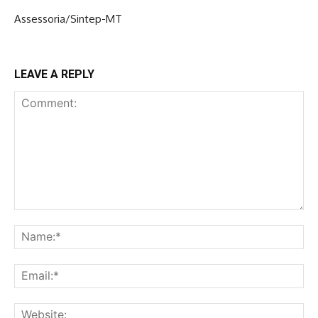
Assessoria/Sintep-MT
LEAVE A REPLY
Comment:
Na
Ema
Web