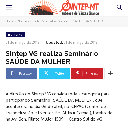
Home
Notícias
Sintep VG realiza Seminário SAÚDE DA MULHER
NOTÍCIAS
31 de março de 2018
Updated:
31 de março de 2018
Sintep VG realiza Seminário
SAÚDE DA MULHER
Facebook
Twitter
Pinterest
A direção do Sintep VG convida toda a categoria para
participar do Seminário “SAÚDE DA MULHER”, que
acontecerá no dia 06 de abril, no CEPAC (Centro de
Evangelização e Eventos Pe. Aldacir Carniel), localizado
na Av. Sen. Filinto Müller, 1509 – Centro Sul de VG.