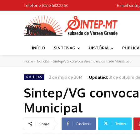
Telefone (65) 3682.2263
E-mail
sinte
INÍCIO
SINTEP-VG
HISTÓRIA
PUBLIC
Home
Notícias
Sintep/VG convoca Assembleia da Rede Municipal
2 de maio de 2014
Updated:
31 de outubro d
NOTÍCIAS
Sintep/VG convoca
Municipal
Facebook
Twitter
Share