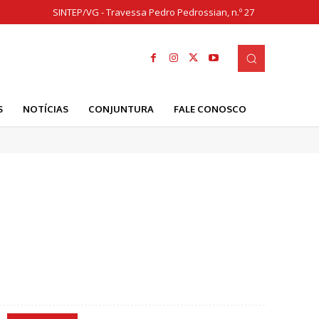
SINTEP/VG - Travessa Pedro Pedrossian, n.º 27
S
NOTÍCIAS
CONJUNTURA
FALE CONOSCO