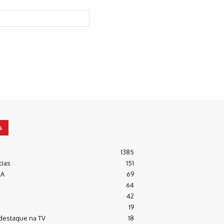
Website:
s
1385
cias
151
RA
69
64
42
19
destaque na TV
18