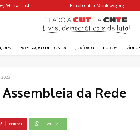
pvg@terra.com.br
E-mail
contato@sintepvg.org
AÇÕES
PRESTAÇÃO DE CONTA
JURÍDICO
FOTOS
VÍDEO
e 2023
 Assembleia da Rede
Pinterest
WhatsApp