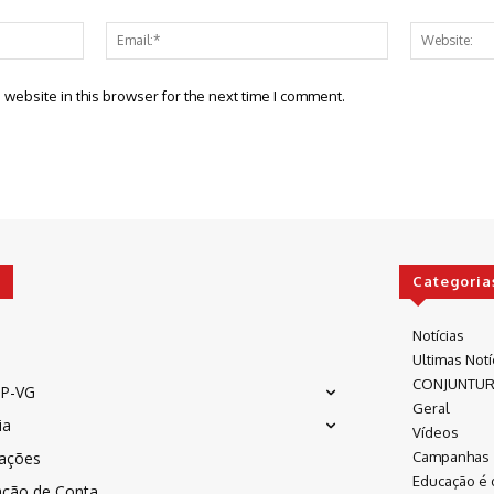
Name:*
Email:*
website in this browser for the next time I comment.
Categoria
Notícias
Ultimas Notí
CONJUNTU
P-VG
Geral
ia
Vídeos
cações
Campanhas
Educação é 
ação de Conta