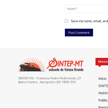
Comment:
Save my name, email, and 
Menu
Início
SINTEP/VG - Travessa Pedro Pedrossian, 27
Bairro Centro - Aeroporto CEP. 78110-355
SINTE
Histór
Publi
Prest