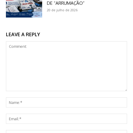
DE “ARRUMAÇÃO”
20 de julho de 2026
LEAVE A REPLY
Comment:
Na
Ema
Web