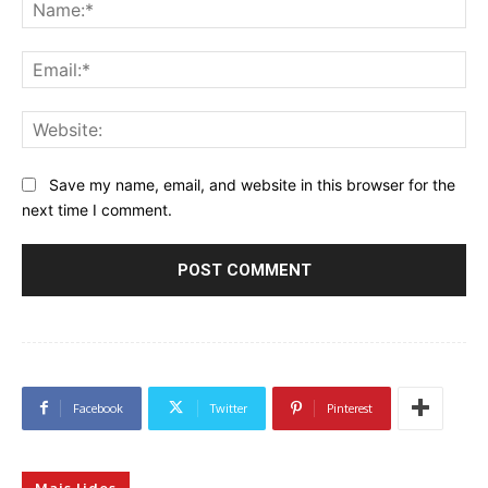
Na
Ema
Web
Save my name, email, and website in this browser for the
next time I comment.
Facebook
Twitter
Pinterest
Mais lidos