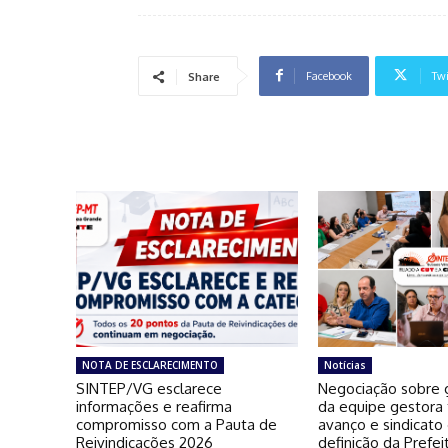
Facebook
Twi
Share
NOTA DE ESCLARECIMENTO
Notícias
SINTEP/VG esclarece
Negociação sobre g
informações e reafirma
da equipe gestora
compromisso com a Pauta de
avanço e sindicato
Reivindicações 2026
definição da Prefei