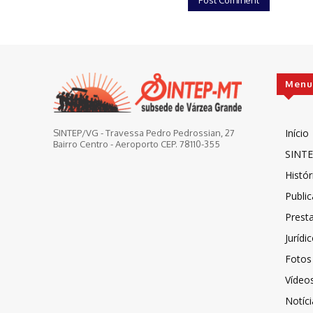
Menu
Início
SINTEP/VG - Travessa Pedro Pedrossian, 27
Bairro Centro - Aeroporto CEP. 78110-355
SINTE
Histór
Publi
Prest
Jurídi
Fotos
Vídeo
Notíci