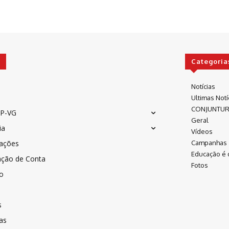
Categoria
Notícias
Ultimas Notí
CONJUNTU
P-VG
Geral
ia
Vídeos
cações
Campanhas
Educação é 
ação de Conta
Fotos
co
s
as