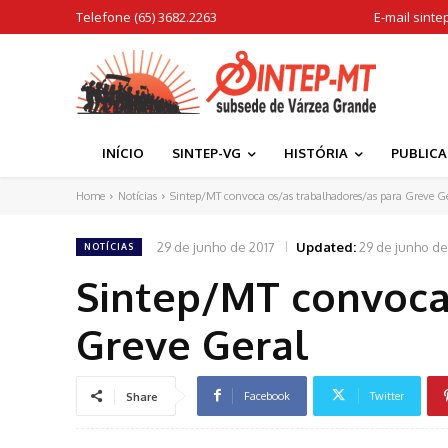
Telefone (65) 3682.2263
E-mail
sinte
INÍCIO
SINTEP-VG
HISTÓRIA
PUBLIC
Home
Notícias
Sintep/MT convoca os/as trabalhadores/as para Greve G
29 de junho de 2017
Updated:
29 de junho de
NOTÍCIAS
Sintep/MT convoca
Greve Geral
Facebook
Twitter
Share