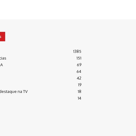
s
1385
cias
151
RA
69
64
42
19
destaque na TV
18
14