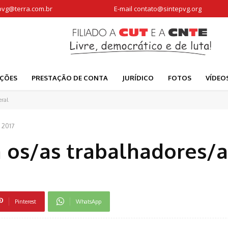
pvg@terra.com.br
E-mail
contato@sintepvg.org
AÇÕES
PRESTAÇÃO DE CONTA
JURÍDICO
FOTOS
VÍDEO
eral
 2017
 os/as trabalhadores/a
Pinterest
WhatsApp