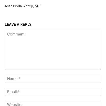
Assessoria Sintep/MT
LEAVE A REPLY
Comment:
Na
Ema
Web