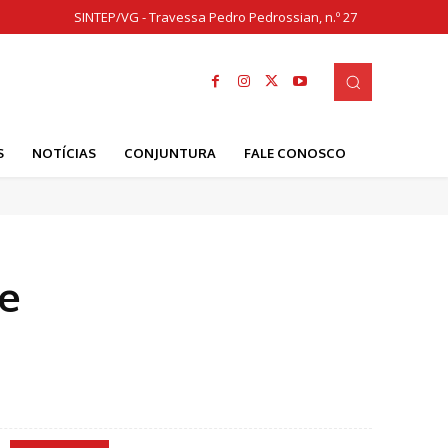
SINTEP/VG - Travessa Pedro Pedrossian, n.º 27
S
NOTÍCIAS
CONJUNTURA
FALE CONOSCO
de