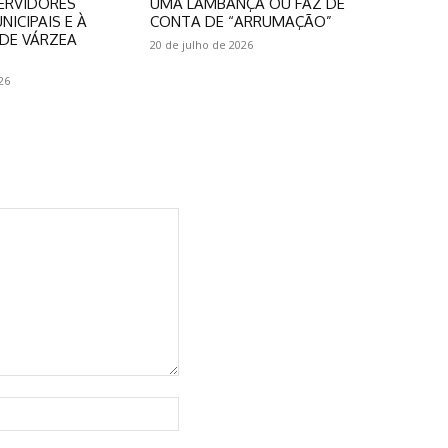
ERVIDORES
UMA LAMBANÇA OU FAZ DE
NICIPAIS E À
CONTA DE “ARRUMAÇÃO”
DE VÁRZEA
20 de julho de 2026
26
Website: