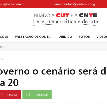
pvg@terra.com.br
E-mail
contato@sintepvg.org
AÇÕES
PRESTAÇÃO DE CONTA
JURÍDICO
FOTOS
VÍDEO
o...
019
verno o cenário será 
ia 20
Pinterest
WhatsApp