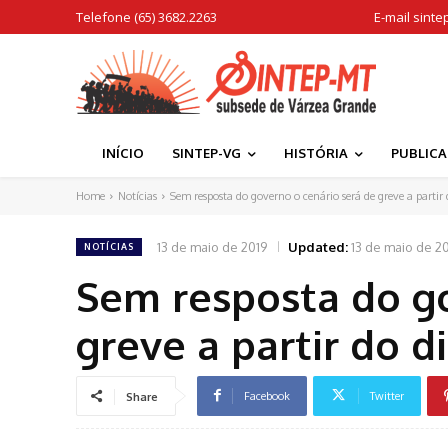
Telefone (65) 3682.2263
E-mail
sinte
INÍCIO
SINTEP-VG
HISTÓRIA
PUBLIC
Home
Notícias
Sem resposta do governo o cenário será de greve a partir d
13 de maio de 2019
Updated:
13 de maio de 2
NOTÍCIAS
Sem resposta do go
greve a partir do d
Facebook
Twitter
Share