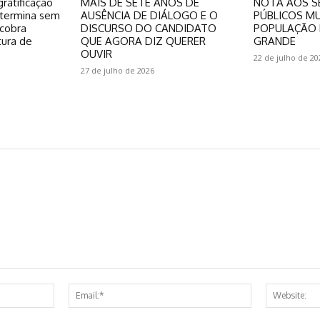
ratificação
MAIS DE SETE ANOS DE
NOTA AOS S
 termina sem
AUSÊNCIA DE DIÁLOGO E O
PÚBLICOS MU
 cobra
DISCURSO DO CANDIDATO
POPULAÇÃO 
tura de
QUE AGORA DIZ QUERER
GRANDE
OUVIR
22 de julho de 20
27 de julho de 2026
Name:*
Email:*