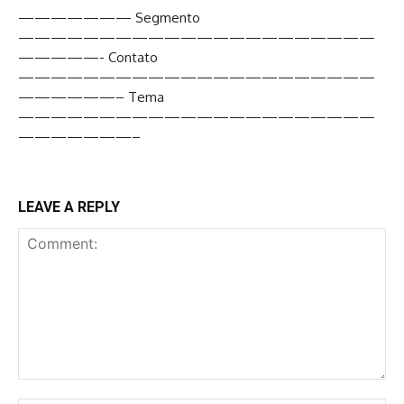
——————— Segmento
——————————————————————
—————- Contato
——————————————————————
——————– Tema
——————————————————————
———————–
LEAVE A REPLY
Comment: