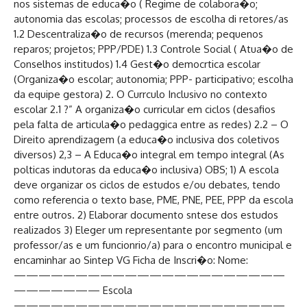
nos sistemas de educa�o ( Regime de colabora�o;
autonomia das escolas; processos de escolha di retores/as
1.2 Descentraliza�o de recursos (merenda; pequenos
reparos; projetos; PPP/PDE) 1.3 Controle Social ( Atua�o de
Conselhos institudos) 1.4 Gest�o democrtica escolar
(Organiza�o escolar; autonomia; PPP- participativo; escolha
da equipe gestora) 2. O Currculo Inclusivo no contexto
escolar 2.1 ?” A organiza�o curricular em ciclos (desafios
pela falta de articula�o pedaggica entre as redes) 2.2 – O
Direito aprendizagem (a educa�o inclusiva dos coletivos
diversos) 2,3 – A Educa�o integral em tempo integral (As
polticas indutoras da educa�o inclusiva) OBS; 1) A escola
deve organizar os ciclos de estudos e/ou debates, tendo
como referencia o texto base, PME, PNE, PEE, PPP da escola
entre outros. 2) Elaborar documento sntese dos estudos
realizados 3) Eleger um representante por segmento (um
professor/as e um funcionrio/a) para o encontro municipal e
encaminhar ao Sintep VG Ficha de Inscri�o: Nome:
——————————————————————
——————— Escola
——————————————————————