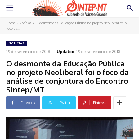
Home
Notícias
O desmonte da Educação Pública no projeto Neoliberal foi o
foco da...
NOTÍCIAS
15 de setembro de 2018
Updated:
15 de setembro de 2018
O desmonte da Educação Pública
no projeto Neoliberal foi o foco da
análise de conjuntura do Encontro
Sintep/MT
Facebook
Twitter
Pinterest