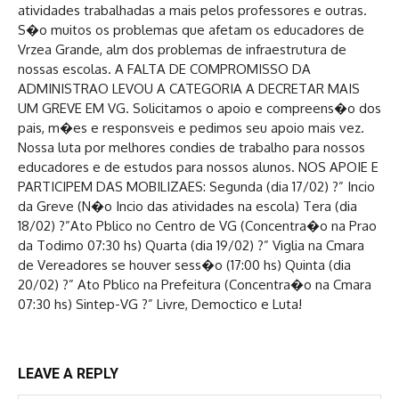
atividades trabalhadas a mais pelos professores e outras.
S�o muitos os problemas que afetam os educadores de
Vrzea Grande, alm dos problemas de infraestrutura de
nossas escolas. A FALTA DE COMPROMISSO DA
ADMINISTRAO LEVOU A CATEGORIA A DECRETAR MAIS
UM GREVE EM VG. Solicitamos o apoio e compreens�o dos
pais, m�es e responsveis e pedimos seu apoio mais vez.
Nossa luta por melhores condies de trabalho para nossos
educadores e de estudos para nossos alunos. NOS APOIE E
PARTICIPEM DAS MOBILIZAES: Segunda (dia 17/02) ?” Incio
da Greve (N�o Incio das atividades na escola) Tera (dia
18/02) ?”Ato Pblico no Centro de VG (Concentra�o na Prao
da Todimo 07:30 hs) Quarta (dia 19/02) ?” Viglia na Cmara
de Vereadores se houver sess�o (17:00 hs) Quinta (dia
20/02) ?” Ato Pblico na Prefeitura (Concentra�o na Cmara
07:30 hs) Sintep-VG ?” Livre, Democtico e Luta!
LEAVE A REPLY