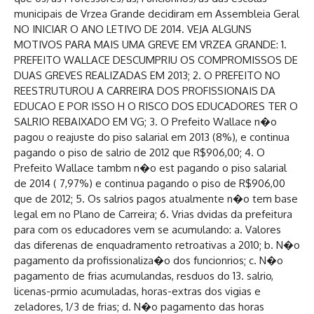
municipais de Vrzea Grande decidiram em Assembleia Geral
NO INICIAR O ANO LETIVO DE 2014. VEJA ALGUNS
MOTIVOS PARA MAIS UMA GREVE EM VRZEA GRANDE: 1.
PREFEITO WALLACE DESCUMPRIU OS COMPROMISSOS DE
DUAS GREVES REALIZADAS EM 2013; 2. O PREFEITO NO
REESTRUTUROU A CARREIRA DOS PROFISSIONAIS DA
EDUCAO E POR ISSO H O RISCO DOS EDUCADORES TER O
SALRIO REBAIXADO EM VG; 3. O Prefeito Wallace n�o
pagou o reajuste do piso salarial em 2013 (8%), e continua
pagando o piso de salrio de 2012 que R$906,00; 4. O
Prefeito Wallace tambm n�o est pagando o piso salarial
de 2014 ( 7,97%) e continua pagando o piso de R$906,00
que de 2012; 5. Os salrios pagos atualmente n�o tem base
legal em no Plano de Carreira; 6. Vrias dvidas da prefeitura
para com os educadores vem se acumulando: a. Valores
das diferenas de enquadramento retroativas a 2010; b. N�o
pagamento da profissionaliza�o dos funcionrios; c. N�o
pagamento de frias acumulandas, resduos do 13. salrio,
licenas-prmio acumuladas, horas-extras dos vigias e
zeladores, 1/3 de frias; d. N�o pagamento das horas