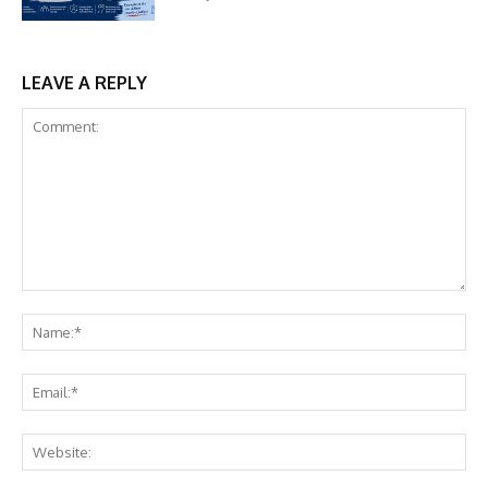
LEAVE A REPLY
Comment:
Na
Ema
Web