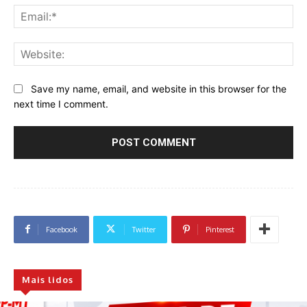
Ema
Web
Save my name, email, and website in this browser for the
next time I comment.
Facebook
Twitter
Pinterest
Mais lidos