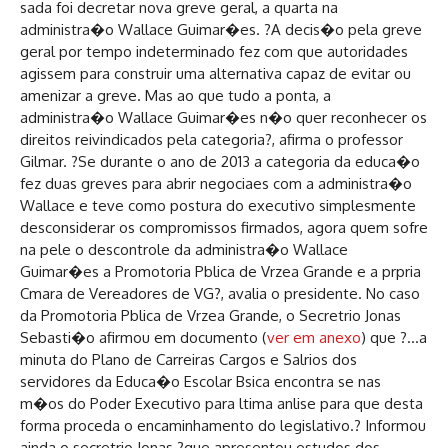
sada foi decretar nova greve geral, a quarta na
administra�o Wallace Guimar�es. ?A decis�o pela greve
geral por tempo indeterminado fez com que autoridades
agissem para construir uma alternativa capaz de evitar ou
amenizar a greve. Mas ao que tudo a ponta, a
administra�o Wallace Guimar�es n�o quer reconhecer os
direitos reivindicados pela categoria?, afirma o professor
Gilmar. ?Se durante o ano de 2013 a categoria da educa�o
fez duas greves para abrir negociaes com a administra�o
Wallace e teve como postura do executivo simplesmente
desconsiderar os compromissos firmados, agora quem sofre
na pele o descontrole da administra�o Wallace
Guimar�es a Promotoria Pblica de Vrzea Grande e a prpria
Cmara de Vereadores de VG?, avalia o presidente. No caso
da Promotoria Pblica de Vrzea Grande, o Secretrio Jonas
Sebasti�o afirmou em documento (
ver em anexo
) que ?…a
minuta do Plano de Carreiras Cargos e Salrios dos
servidores da Educa�o Escolar Bsica encontra se nas
m�os do Poder Executivo para ltima anlise para que desta
forma proceda o encaminhamento do legislativo.? Informou
ainda o secretrio Jonas ?que apresentou estudos dos