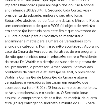
impactos financeiros para aplica�o dos do Piso Nacional
ano referncia 2013/2014…?. Segundo Cida Cortez, vice-
presidenta da subsede, embora o secretrio Jonas
Sebasti�o absteve-se de falar em datas, o Ministrio Pblico
tem conhecimento de que o PCCS foi objeto de revis�o
em comiss�o instituda para este fim e que novembro de
2013 era o prazo para o Executivo se manifestar e
encaminhar a matria para a Cmara de Vereadores com
anuncia da categoria. Porm, isso n�o aconteceu . Agora, no
caso da Cmara de Vereadores, foi atravs de um programa
de rdio que se iniciou uma interlocu�o entre o Presidente
da cmara Dr. Waldir e a dire�o da subsede na pessoa de
seu presidente, o professor Gilmar Soares. Sensvel aos
problemas da carreira e atualiza�o salarial, o presidente
Waldir, a Comiss�o de Educa�o da Cmara e alguns
vereadores e vereadoras buscaram um reuni�o que
aconteceu na tera (18.02) s 18 horas com o secretrio Jonas,
os/as vereadores/as e o sindicato. O Secretrio Jonas
assumiu o compromisso de at o final da manh� da quarta-
feira (19.02) entregar no sindicato a minuta de PCCS para