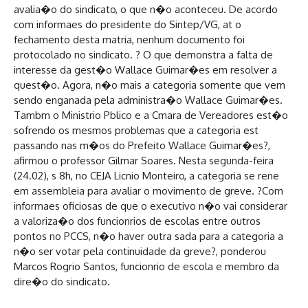
avalia�o do sindicato, o que n�o aconteceu. De acordo
com informaes do presidente do Sintep/VG, at o
fechamento desta matria, nenhum documento foi
protocolado no sindicato. ? O que demonstra a falta de
interesse da gest�o Wallace Guimar�es em resolver a
quest�o. Agora, n�o mais a categoria somente que vem
sendo enganada pela administra�o Wallace Guimar�es.
Tambm o Ministrio Pblico e a Cmara de Vereadores est�o
sofrendo os mesmos problemas que a categoria est
passando nas m�os do Prefeito Wallace Guimar�es?,
afirmou o professor Gilmar Soares. Nesta segunda-feira
(24.02), s 8h, no CEJA Licnio Monteiro, a categoria se rene
em assembleia para avaliar o movimento de greve. ?Com
informaes oficiosas de que o executivo n�o vai considerar
a valoriza�o dos funcionrios de escolas entre outros
pontos no PCCS, n�o haver outra sada para a categoria a
n�o ser votar pela continuidade da greve?, ponderou
Marcos Rogrio Santos, funcionrio de escola e membro da
dire�o do sindicato.