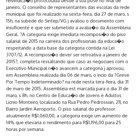
reivindica�o protocolada desde a sua pose no final de
janeiro. O conselho de representantes das escolas da rede
municipal que foi realizado na sexta-feira, dia 27 de maro, s
15h, na subede do Sintep/VG j avaliou o documento com
insuficiente e que ser submetido a avalia�o da Assembleia
Geral. ?A categoria exige imediata recomposi�o do piso
salarial de 2015 na carreira dos profissionais da educa�o
respeitando a data base da categoria contida na Lei
3707/12. A recomposi�o dever ser retroativa a janeiro de
2015?, completa ressaltando que caso as negociaes com o
Executivo Municipal n�o avancem a categoria j aprovou,
em Assembleia realizada dia 06 de maro, o incio da ?Greve
Por Tempo Indeterminado? na rede nesta tera-feira, dia 31
de maro de 2015. Assembleia est marcada para o dia 31 de
maro, s 8h, no Centro de Educa�o de Jovens e Adultos
Licnio Monteiro, localizado na Rua Pedro Pedrossian, 211, no
Bairro Jardim Aeroporto. O piso salarial do professor
atualmente R$1.060,00, a categoria exige um aumento de
14% que elevaria o rendimento para R$1.196,00 para 25
horas por semana.