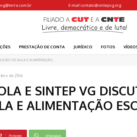
pvg@terra.com.br
E-mail
contato@sintepvg.org
AÇÕES
PRESTAÇÃO DE CONTA
JURÍDICO
FOTOS
VÍDEO
UIÇÃO DE AULA E ALIMENTAÇÃO...
mbro de 2016
OLA E SINTEP VG DISC
LA E ALIMENTAÇÃO ES
Pinterest
WhatsApp