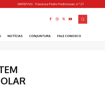
SINTEP/VG - Travessa Pedro Pedrossian, n.º 27
S
NOTÍCIAS
CONJUNTURA
FALE CONOSCO
UTEM
COLAR