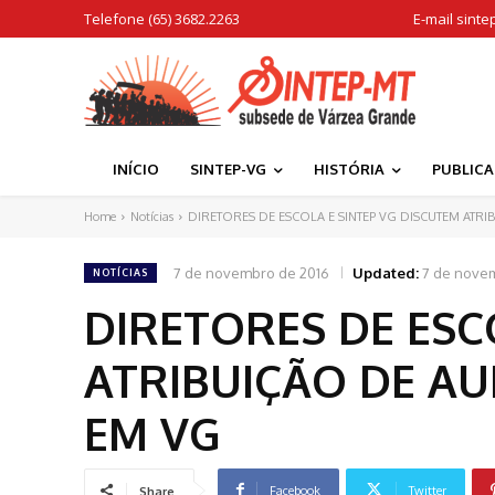
Telefone (65) 3682.2263
E-mail
sinte
INÍCIO
SINTEP-VG
HISTÓRIA
PUBLIC
Home
Notícias
DIRETORES DE ESCOLA E SINTEP VG DISCUTEM ATRIB
7 de novembro de 2016
Updated:
7 de nove
NOTÍCIAS
DIRETORES DE ESC
ATRIBUIÇÃO DE AU
EM VG
Facebook
Twitter
Share