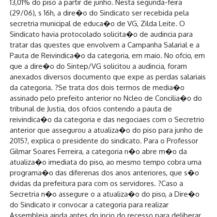
13,01% do piso a partir de junho. Nesta segunda-feira
(29/06), s 16h, a dire�o do Sindicato ser recebida pela
secretria municipal de educa�o de VG, Zilda Leite. O
Sindicato havia protocolado solicita�o de audincia para
tratar das questes que envolvem a Campanha Salarial e a
Pauta de Reivindica�o da categoria, em maio. No ofcio, em
que a dire�o do Sintep/VG solicitou a audincia, foram
anexados diversos documento que expe as perdas salariais
da categoria. ?Se trata dos dois termos de media�o
assinado pelo prefeito anterior no Ncleo de Concilia�o do
tribunal de Justia, dos ofcios contendo a pauta de
reivindica�o da categoria e das negociaes com o Secretrio
anterior que assegurou a atualiza�o do piso para junho de
2015?, explica o presidente do sindicato. Para o Professor
Gilmar Soares Ferreira, a categoria n�o abre m�o da
atualiza�o imediata do piso, ao mesmo tempo cobra uma
programa�o das diferenas dos anos anteriores, que s�o
dvidas da prefeitura para com os servidores. ?Caso a
Secretria n�o assegure o a atualiza�o do piso, a Dire�o
do Sindicato ir convocar a categoria para realizar
Assembleia ainda antes do incio do recesso para deliberar