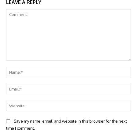
LEAVE A REPLY
Comment:
Na
Ema
Web
Save my name, email, and website in this browser for the next
time I comment.