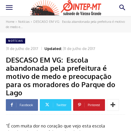
Home
Notícias
DESCASO EM VG: Escola abandonada pela prefeitura é motivo
de medo e...
NOTÍCIAS
31 de julho de 2017
Updated:
31 de julho de 2017
DESCASO EM VG: Escola
abandonada pela prefeitura é
motivo de medo e preocupação
para os moradores do Parque do
Lago
Facebook
Twitter
Pinterest
“É com muita dor no coração que vejo esta escola