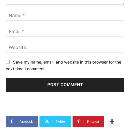
Comment:
Na
Ema
Web
Save my name, email, and website in this browser for the
next time I comment.
Facebook
Twitter
Pinterest