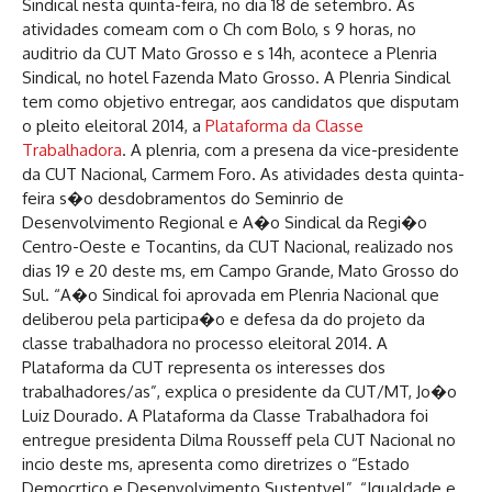
Sindical nesta quinta-feira, no dia 18 de setembro. As
atividades comeam com o Ch com Bolo, s 9 horas, no
auditrio da CUT Mato Grosso e s 14h, acontece a Plenria
Sindical, no hotel Fazenda Mato Grosso. A Plenria Sindical
tem como objetivo entregar, aos candidatos que disputam
o pleito eleitoral 2014, a
Plataforma da Classe
Trabalhadora
. A plenria, com a presena da vice-presidente
da CUT Nacional, Carmem Foro. As atividades desta quinta-
feira s�o desdobramentos do Seminrio de
Desenvolvimento Regional e A�o Sindical da Regi�o
Centro-Oeste e Tocantins, da CUT Nacional, realizado nos
dias 19 e 20 deste ms, em Campo Grande, Mato Grosso do
Sul. “A�o Sindical foi aprovada em Plenria Nacional que
deliberou pela participa�o e defesa da do projeto da
classe trabalhadora no processo eleitoral 2014. A
Plataforma da CUT representa os interesses dos
trabalhadores/as”, explica o presidente da CUT/MT, Jo�o
Luiz Dourado. A Plataforma da Classe Trabalhadora foi
entregue presidenta Dilma Rousseff pela CUT Nacional no
incio deste ms, apresenta como diretrizes o “Estado
Democrtico e Desenvolvimento Sustentvel”, “Igualdade e