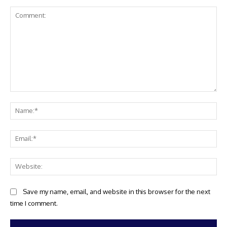
Comment:
Na
Ema
Web
Save my name, email, and website in this browser for the next
time I comment.