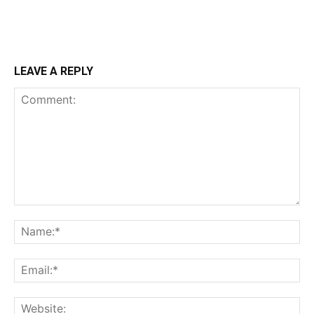
LEAVE A REPLY
Comment:
Na
Ema
Web