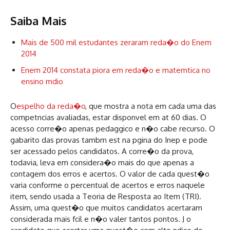
Saiba Mais
Mais de 500 mil estudantes zeraram reda�o do Enem
2014
Enem 2014 constata piora em reda�o e matemtica no
ensino mdio
O
espelho da reda�o
, que mostra a nota em cada uma das
competncias avaliadas, estar disponvel em at 60 dias. O
acesso corre�o apenas pedaggico e n�o cabe recurso. O
gabarito das provas tambm est na pgina do Inep e pode
ser acessado pelos candidatos. A corre�o da prova,
todavia, leva em considera�o mais do que apenas a
contagem dos erros e acertos. O valor de cada quest�o
varia conforme o percentual de acertos e erros naquele
item, sendo usada a Teoria de Resposta ao Item (TRI).
Assim, uma quest�o que muitos candidatos acertaram
considerada mais fcil e n�o valer tantos pontos. J o