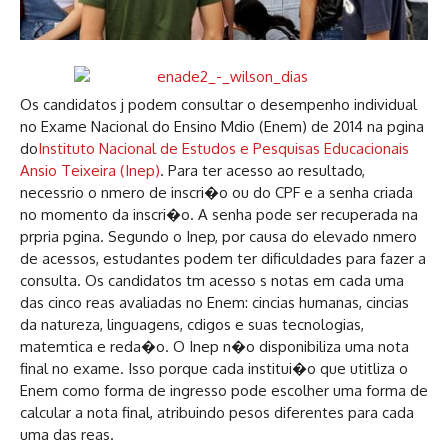
Os candidatos j podem consultar o desempenho individual
no Exame Nacional do Ensino Mdio (Enem) de 2014 na pgina
do
Instituto Nacional de Estudos e Pesquisas Educacionais
Ansio Teixeira (Inep)
. Para ter acesso ao resultado,
necessrio o nmero de inscri�o ou do CPF e a senha criada
no momento da inscri�o. A senha pode ser recuperada na
prpria pgina. Segundo o Inep, por causa do elevado nmero
de acessos, estudantes podem ter dificuldades para fazer a
consulta. Os candidatos tm acesso s notas em cada uma
das cinco reas avaliadas no Enem: cincias humanas, cincias
da natureza, linguagens, cdigos e suas tecnologias,
matemtica e reda�o. O Inep n�o disponibiliza uma nota
final no exame. Isso porque cada institui�o que utitliza o
Enem como forma de ingresso pode escolher uma forma de
calcular a nota final, atribuindo pesos diferentes para cada
uma das reas.