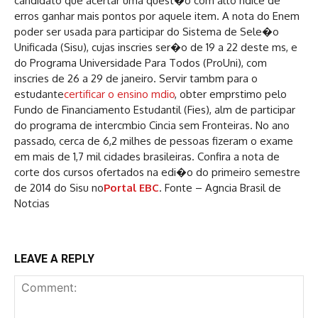
candidato que acertar uma quest�o com alto ndice de
erros ganhar mais pontos por aquele item. A nota do Enem
poder ser usada para participar do Sistema de Sele�o
Unificada (Sisu), cujas inscries ser�o de 19 a 22 deste ms, e
do Programa Universidade Para Todos (ProUni), com
inscries de 26 a 29 de janeiro. Servir tambm para o
estudante
certificar o ensino mdio
, obter emprstimo pelo
Fundo de Financiamento Estudantil (Fies), alm de participar
do programa de intercmbio Cincia sem Fronteiras. No ano
passado, cerca de 6,2 milhes de pessoas fizeram o exame
em mais de 1,7 mil cidades brasileiras. Confira a nota de
corte dos cursos ofertados na edi�o do primeiro semestre
de 2014 do Sisu no
Portal EBC
. Fonte – Agncia Brasil de
Notcias
LEAVE A REPLY