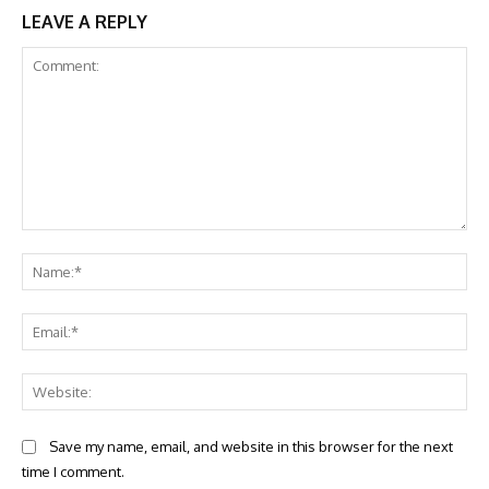
LEAVE A REPLY
Comment:
Na
Ema
Web
Save my name, email, and website in this browser for the next
time I comment.