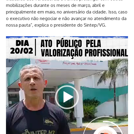
mobilizações durante os meses de março, abril e
principalmente em maio, no aniversário da cidade. Isso, caso
o executivo não negociar e não avançar no atendimento da
nossa pauta”, explica o presidente do Sintep/VG.
T
o
c
a
d
o
r
d
e
v
í
d
e
o