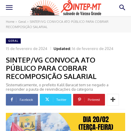
Home
Geral
SINTEP/VG CONVOCA ATO PÚBLICO PARA COBRAR
RECOMPOSIÇÃO SALARIAL
GERAL
15 de fevereiro de 2024
Updated:
16 de fevereiro de 2024
SINTEP/VG CONVOCA ATO
PÚBLICO PARA COBRAR
RECOMPOSIÇÃO SALARIAL
Sistematicamente, o prefeito Kalil Baracat tem se negado a
responder a pauta de reivindicações da categoria
Facebook
Twitter
Pinterest