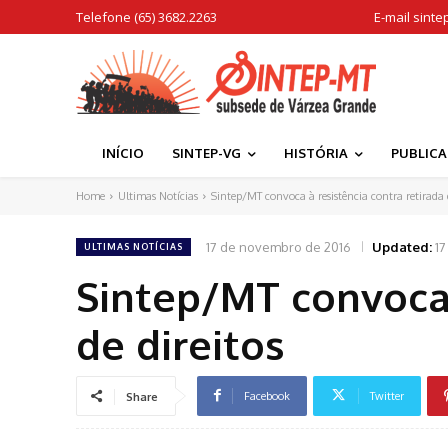
Telefone (65) 3682.2263
E-mail
sinte
INÍCIO
SINTEP-VG
HISTÓRIA
PUBLIC
Home
Ultimas Notícias
Sintep/MT convoca à resistência contra retirada d
17 de novembro de 2016
Updated:
1
ULTIMAS NOTÍCIAS
Sintep/MT convoca 
de direitos
Facebook
Twitter
Share