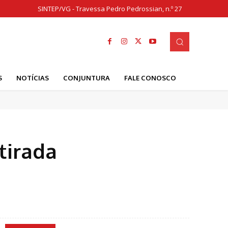
SINTEP/VG - Travessa Pedro Pedrossian, n.º 27
S
NOTÍCIAS
CONJUNTURA
FALE CONOSCO
tirada