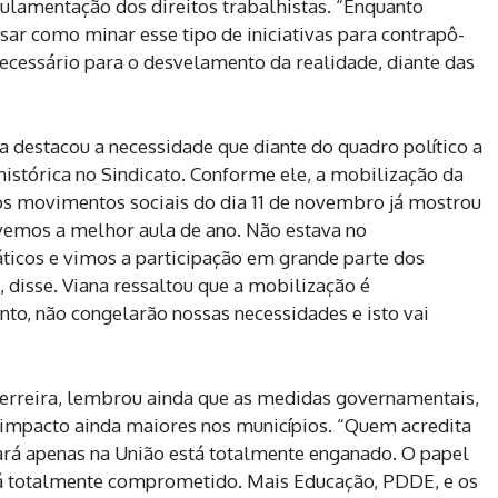
egulamentação dos direitos trabalhistas. “Enquanto
r como minar esse tipo de iniciativas para contrapô-
necessário para o desvelamento da realidade, diante das
ana destacou a necessidade que diante do quadro político a
histórica no Sindicato. Conforme ele, a mobilização da
os movimentos sociais do dia 11 de novembro já mostrou
vemos a melhor aula de ano. Não estava no
áticos e vimos a participação em grande parte dos
 disse. Viana ressaltou que a mobilização é
to, não congelarão nossas necessidades e isto vai
 Ferreira, lembrou ainda que as medidas governamentais,
impacto ainda maiores nos municípios. “Quem acredita
tará apenas na União está totalmente enganado. O papel
ará totalmente comprometido. Mais Educação, PDDE, e os