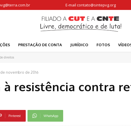
pvg@terra.com.br
E-mail
contato@sintepvg.org
AÇÕES
PRESTAÇÃO DE CONTA
JURÍDICO
FOTOS
VÍDEO
e direitos
7 de novembro de 2016
à resistência contra re
Pinterest
WhatsApp