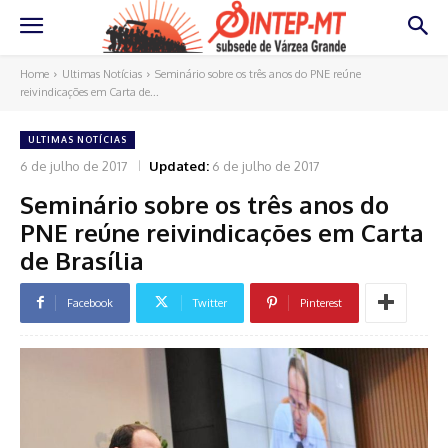
Home
Ultimas Notícias
Seminário sobre os três anos do PNE reúne
reivindicações em Carta de...
ULTIMAS NOTÍCIAS
6 de julho de 2017
Updated:
6 de julho de 2017
Seminário sobre os três anos do
PNE reúne reivindicações em Carta
de Brasília
Facebook
Twitter
Pinterest