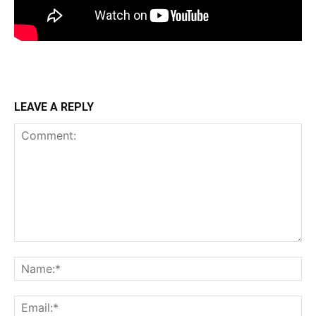
LEAVE A REPLY
Comment:
Na
Ema