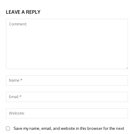
LEAVE A REPLY
Comment:
Na
Ema
Web
Save my name, email, and website in this browser for the next