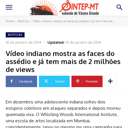
Home
Notícias
Vídeo indiano mostra as faces do assédio e já tem mais de...
NOTÍCIAS
10 de janeiro de 2014
Updated:
10 de janeiro de 2014
Vídeo indiano mostra as faces do
assédio e já tem mais de 2 milhões
de views
Facebook
Twitter
Pinterest
Em dezembro, uma adolescente indiana sofreu dois
estupros coletivos em ataques separados e depois morreu
queimada viva. O Whistling Woods International Institute,
uma escola de artes localizada em Mumbai,
coincidentemente, lanou no mesmo ms uma campanha para