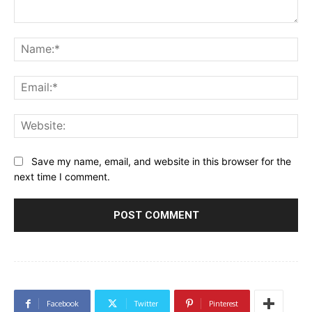
Comment:
Na
Ema
Web
Save my name, email, and website in this browser for the
next time I comment.
Facebook
Twitter
Pinterest