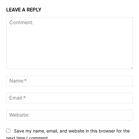
LEAVE A REPLY
Comment:
Na
Ema
Web
Save my name, email, and website in this browser for the
next time I comment.