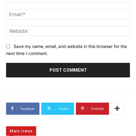
Ema
Web
Save my name, email, and website in this browser for the
next time I comment.
Facebook
Twitter
Pinterest
Mais lidos