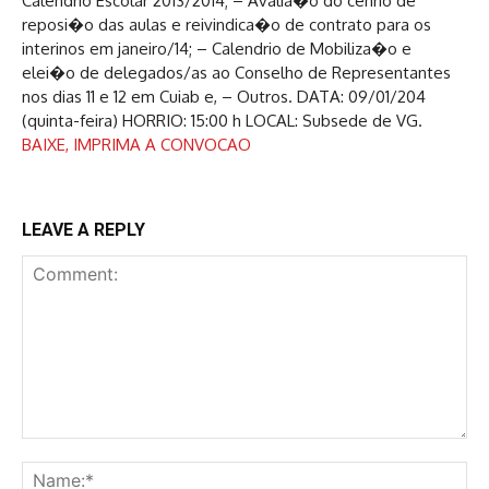
Calendrio Escolar 2013/2014; – Avalia�o do cenrio de
reposi�o das aulas e reivindica�o de contrato para os
interinos em janeiro/14; – Calendrio de Mobiliza�o e
elei�o de delegados/as ao Conselho de Representantes
nos dias 11 e 12 em Cuiab e, – Outros. DATA: 09/01/204
(quinta-feira) HORRIO: 15:00 h LOCAL: Subsede de VG.
BAIXE, IMPRIMA A CONVOCAO
LEAVE A REPLY
Comment:
Na