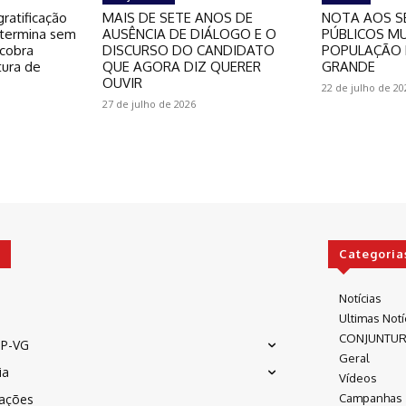
ratificação
MAIS DE SETE ANOS DE
NOTA AOS S
 termina sem
AUSÊNCIA DE DIÁLOGO E O
PÚBLICOS MU
 cobra
DISCURSO DO CANDIDATO
POPULAÇÃO 
tura de
QUE AGORA DIZ QUERER
GRANDE
OUVIR
22 de julho de 20
27 de julho de 2026
Categoria
Notícias
Ultimas Notí
CONJUNTU
P-VG
Geral
ia
Vídeos
cações
Campanhas