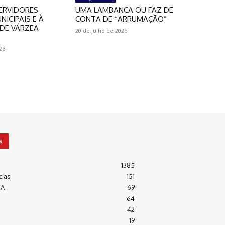
ERVIDORES
UMA LAMBANÇA OU FAZ DE
NICIPAIS E À
CONTA DE “ARRUMAÇÃO”
DE VÁRZEA
20 de julho de 2026
26
s
1385
cias
151
RA
69
64
42
19