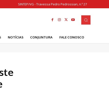
SINTEP/VG - Travessa Pedro Pedrossian, n.º 27
S
NOTÍCIAS
CONJUNTURA
FALE CONOSCO
ste
e