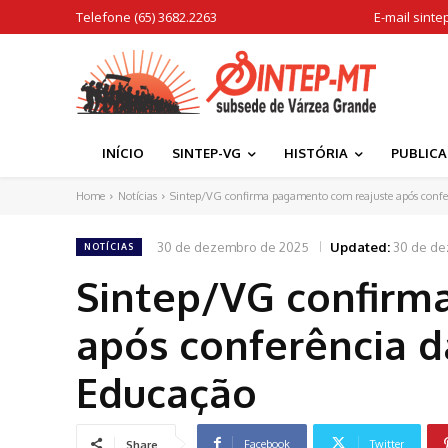
Telefone (65) 3682.2263
E-mail
sinte
INÍCIO
SINTEP-VG
HISTÓRIA
PUBLIC
Home
Notícias
Sintep/VG confirma pagamento com reajuste após conferê
30 de dezembro de 2025
Updated:
30 de d
NOTÍCIAS
Sintep/VG confirm
após conferência d
Educação
Facebook
Twitter
Share