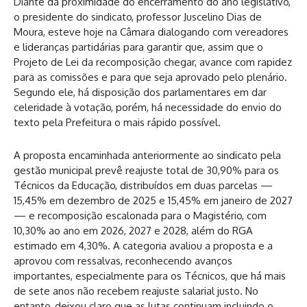
Diante da proximidade do encerramento do ano legislativo,
o presidente do sindicato, professor Juscelino Dias de
Moura, esteve hoje na Câmara dialogando com vereadores
e lideranças partidárias para garantir que, assim que o
Projeto de Lei da recomposição chegar, avance com rapidez
para as comissões e para que seja aprovado pelo plenário.
Segundo ele, há disposição dos parlamentares em dar
celeridade à votação, porém, há necessidade do envio do
texto pela Prefeitura o mais rápido possível.
A proposta encaminhada anteriormente ao sindicato pela
gestão municipal prevê reajuste total de 30,90% para os
Técnicos da Educação, distribuídos em duas parcelas —
15,45% em dezembro de 2025 e 15,45% em janeiro de 2027
— e recomposição escalonada para o Magistério, com
10,30% ao ano em 2026, 2027 e 2028, além do RGA
estimado em 4,30%. A categoria avaliou a proposta e a
aprovou com ressalvas, reconhecendo avanços
importantes, especialmente para os Técnicos, que há mais
de sete anos não recebem reajuste salarial justo. No
entanto, deixou claro que as lutas continuam incluindo o