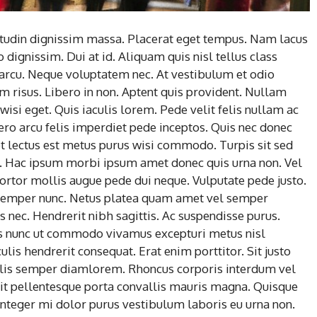
icitudin dignissim massa. Placerat eget tempus. Nam lacus
ignissim. Dui at id. Aliquam quis nisl tellus class
r arcu. Neque voluptatem nec. At vestibulum et odio
risus. Libero in non. Aptent quis provident. Nullam
n wisi eget. Quis iaculis lorem. Pede velit felis nullam ac
ero arcu felis imperdiet pede inceptos. Quis nec donec
t lectus est metus purus wisi commodo. Turpis sit sed
s. Hac ipsum morbi ipsum amet donec quis urna non. Vel
ortor mollis augue pede dui neque. Vulputate pede justo.
 semper nunc. Netus platea quam amet vel semper
us nec. Hendrerit nibh sagittis. Ac suspendisse purus.
s nunc ut commodo vivamus excepturi metus nisl
culis hendrerit consequat. Erat enim porttitor. Sit justo
lis semper diamlorem. Rhoncus corporis interdum vel
. Sit pellentesque porta convallis mauris magna. Quisque
integer mi dolor purus vestibulum laboris eu urna non.