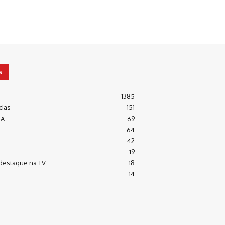
s
1385
cias
151
RA
69
64
42
19
destaque na TV
18
14