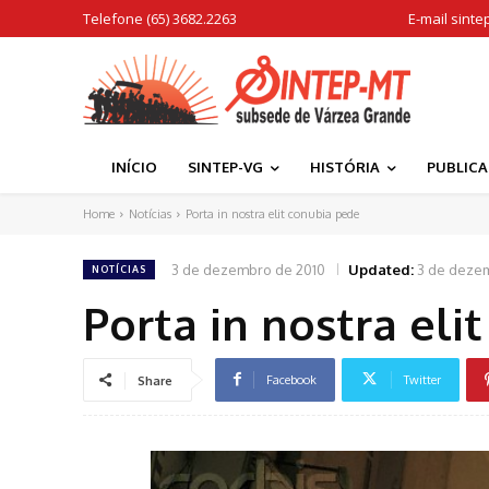
Telefone (65) 3682.2263
E-mail
sinte
INÍCIO
SINTEP-VG
HISTÓRIA
PUBLIC
Home
Notícias
Porta in nostra elit conubia pede
3 de dezembro de 2010
Updated:
3 de deze
NOTÍCIAS
Porta in nostra eli
Facebook
Twitter
Share