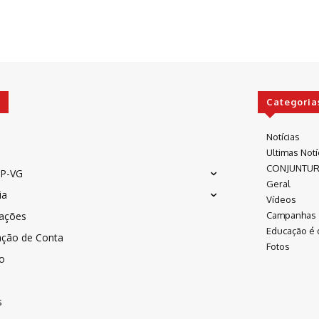
Categoria
Notícias
Ultimas Notí
CONJUNTU
P-VG
Geral
ia
Vídeos
cações
Campanhas
Educação é 
ação de Conta
Fotos
co
s