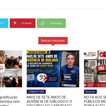
tter
Pinterest
WhatsApp
Relacionados
CONJUNTURA
Notícias
ratificação
MAIS DE SETE ANOS DE
NOTA AOS S
 termina sem
AUSÊNCIA DE DIÁLOGO E O
PÚBLICOS MU
 cobra
DISCURSO DO CANDIDATO
POPULAÇÃO 