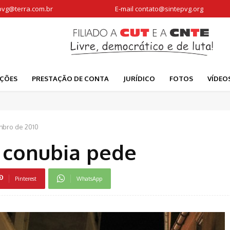
pvg@terra.com.br
E-mail
contato@sintepvg.org
AÇÕES
PRESTAÇÃO DE CONTA
JURÍDICO
FOTOS
VÍDEO
mbro de 2010
t conubia pede
Pinterest
WhatsApp