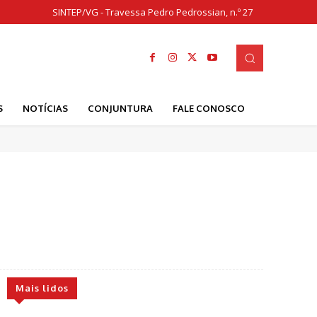
SINTEP/VG - Travessa Pedro Pedrossian, n.º 27
S
NOTÍCIAS
CONJUNTURA
FALE CONOSCO
Mais lidos