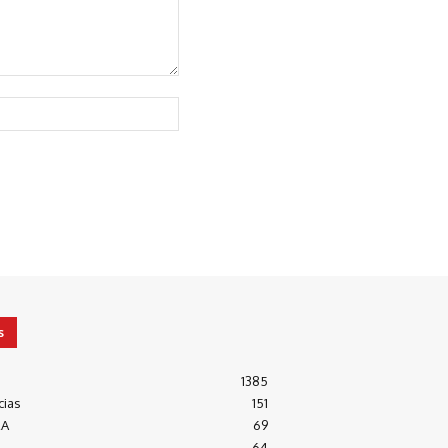
Website:
s
1385
cias
151
RA
69
64