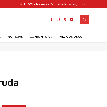
SINTEP/VG - Travessa Pedro Pedrossian, n.º 27
S
NOTÍCIAS
CONJUNTURA
FALE CONOSCO
ruda