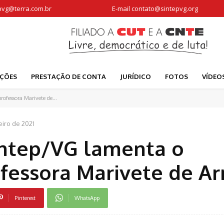
pvg@terra.com.br
E-mail
contato@sintepvg.org
AÇÕES
PRESTAÇÃO DE CONTA
JURÍDICO
FOTOS
VÍDEO
fessora Marivete de...
eiro de 2021
ntep/VG lamenta o
fessora Marivete de Ar
Pinterest
WhatsApp