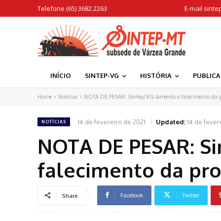
Telefone (65) 3682.2263
E-mail
sinte
INÍCIO
SINTEP-VG
HISTÓRIA
PUBLIC
Home
Notícias
NOTA DE PESAR: Sintep/VG lamenta o falecimento da pro
14 de fevereiro de 2021
Updated:
14 de fever
NOTÍCIAS
NOTA DE PESAR: Si
falecimento da pro
Facebook
Twitter
Share