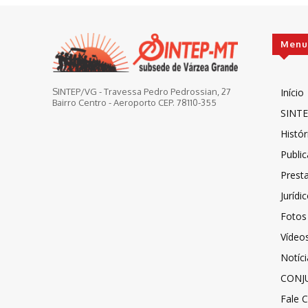
Menu
Início
SINTEP/VG - Travessa Pedro Pedrossian, 27
Bairro Centro - Aeroporto CEP. 78110-355
SINTE
Histór
Publi
Prest
Jurídi
Fotos
Vídeo
Notíci
CONJ
Fale 