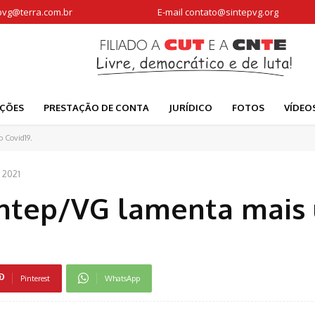
pvg@terra.com.br
E-mail
contato@sintepvg.org
AÇÕES
PRESTAÇÃO DE CONTA
JURÍDICO
FOTOS
VÍDEO
 Covid19.
 2021
intep/VG lamenta mais
Pinterest
WhatsApp