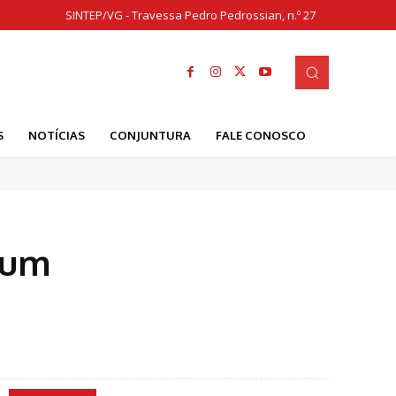
SINTEP/VG - Travessa Pedro Pedrossian, n.º 27
S
NOTÍCIAS
CONJUNTURA
FALE CONOSCO
 um