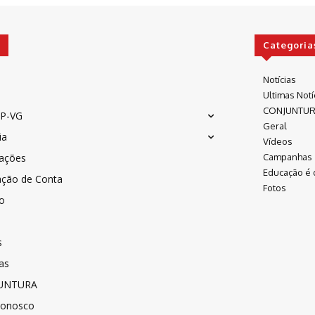
Categoria
Notícias
Ultimas Notí
CONJUNTU
P-VG
Geral
ia
Vídeos
cações
Campanhas
Educação é 
ação de Conta
Fotos
co
s
as
UNTURA
Conosco