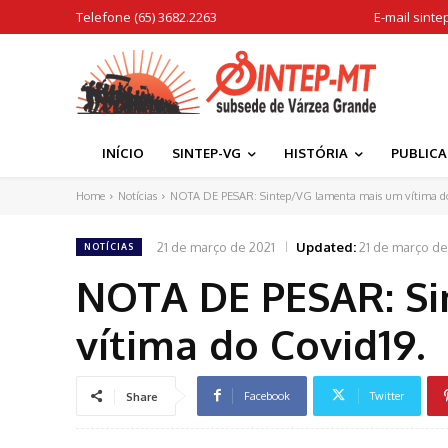
Telefone (65) 3682.2263
E-mail
sinte
INÍCIO
SINTEP-VG
HISTÓRIA
PUBLIC
Home
Notícias
NOTA DE PESAR: Sintep/VG lamenta mais um vítima do
21 de março de 2021
Updated:
21 de março de
NOTÍCIAS
NOTA DE PESAR: S
vítima do Covid19.
Facebook
Twitter
Share