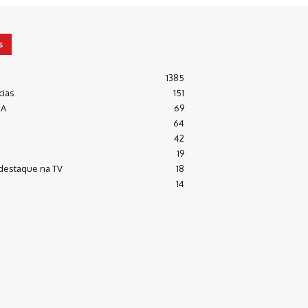
s
1385
cias
151
RA
69
64
42
19
destaque na TV
18
14