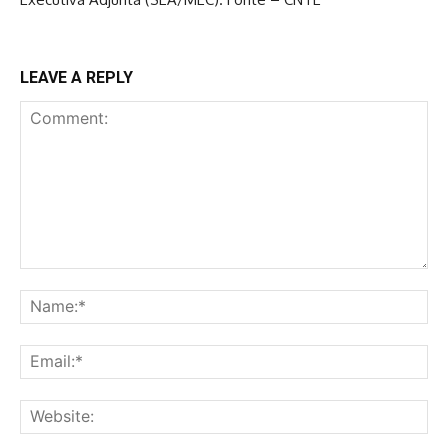
LEAVE A REPLY
Comment:
Na
Ema
Web