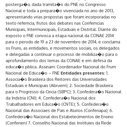
posterga�o, dada tramita�o do PNE no Congresso
Nacional e toda a prepara�o vivenciada no ano de 2013,
apresentando vrias propostas que foram incorporadas no
texto referncia, frutos dos debates nas Conferncias
Municipais, Intermunicipais, Estaduais e Distrital. Diante do
exposto o FNE convoca a etapa nacional da CONAE 2014
para o perodo de 19 a 23 de novembro de 2014, e conclama
os Fruns, as entidades, e movimentos sociais, os delegados
e delegadas a continuar o processo de mobiliza�o para o
aprofundamento dos temas da CONAE e em defesa da
educa�o pblica. Assinam: Coordenador Nacional do Frum
Nacional de Educa�o – FNE
Entidades presentes:
1.
Associa�o Brasileira dos Reitores das Universidades
Estaduais e Municipais (Abruem); 2. Sociedade Brasileira
para o Progresso da Cincia (SBPC); 3. Confedera�o Nacional
da Indstria (CNI); 4. Confedera�o Nacional dos
Trabalhadores em Educa�o (CNTE); 5. Confedera�o
Nacional das Associaes de Pais e Alunos (Confenapa); 6.
Confedera�o Nacional dos Estabelecimentos de Ensino
(Confenen) 7. Conselho Nacional das Instituies da Rede