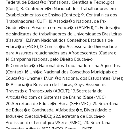
Federal de Educa�o Profissional, Cientfica e Tecnolgica
(Conif); 8. Confedera�o Nacional dos Trabalhadores em
Estabelecimentos de Ensino (Contee); 9. Central nica dos
Trabalhadores (CUT); 10.Associa�o Nacional de Ps-
Gradua�o e Pesquisa em Educa�o (ANPEd); 11. Federa�o
de sindicatos de trabalhadores de Universidades Brasileiras
(Fasubra); 12.Frum Nacional dos Conselhos Estaduais de
Educa�o (FNCE); 13.Comiss�o Assessora de Diversidade
para Assuntos relacionados aos Afrodescentes (Cadara);
14.Campanha Nacional pelo Direito Educa�o;
15.Confedera�o Nacional dos Trabalhadores na Agricultura
(Contag); 16.Uni�o Nacional dos Conselhos Municipais de
Educa�o (Uncme); 17.Uni�o Nacional dos Estudantes (Une);
18.Associa�o Brasileira de Lsbicas, Gays, Bissexuais,
Travestis e Transexuais (ABGLT); 19.Secretaria de
Articula�o com os Sistemas de Ensino (Sase/MEC);
20.Secretaria de Educa�o Bsica (SEB/MEC); 21. Secretaria
de Educa�o Continuada, Alfabetiza�o, Diversidade e
Inclus�o (Secadi/MEC); 22.Secretaria de Educa�o
Profissional e Tecnolgica 9Setec/MEC); 23. Secretaria
Executiva Adjunta (SEA/MEC). Fonte – CNTE