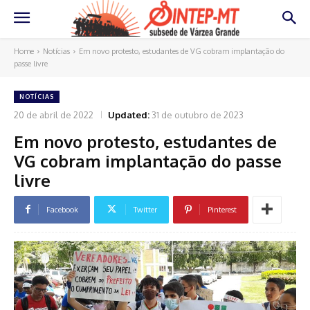
Home
Notícias
Em novo protesto, estudantes de VG cobram implantação do
passe livre
NOTÍCIAS
20 de abril de 2022
Updated:
31 de outubro de 2023
Em novo protesto, estudantes de
VG cobram implantação do passe
livre
Facebook
Twitter
Pinterest