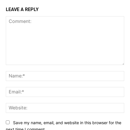
LEAVE A REPLY
Comment:
Na
Ema
Web
Save my name, email, and website in this browser for the
next time I comment.