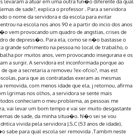
s levaram a atuar em uma outra fun�o diferente da qual
mas de sade?, explica o professor . Para a servidora
do o nome da servidora e da escola para evitar
ntrou na escola nos anos 90 e a partir do incio dos anos
a�o vem provocando um quadro de angstias, crises de
adro de depress�o. Para ela, como se n�o bastasse o
ca grande sofrimento na pessoa no local de trabalho, o
rabalha por muitos anos, vem provocando insegurana e os
eam a surgir. A servidora est inconformada porque ao
de que a secretaria a removeu ?ex-ofcio?, mas est
escolas, para que as contratadas exeram as mesmas
a removida, com menos idade que ela, j retornou, afirma
om lgrimas nos olhos, a servidora se sente mais
la todos conheciam o meu problema, as pessoas me
a, vai levar um bom tempo e vai ser muito desgastante
emas de sade, da minha situa�o. N�o sei se vou
idntica vivida pela servidora J.S.C (53 anos de idade),
�o sabe para qual escola ser removida .Tambm neste