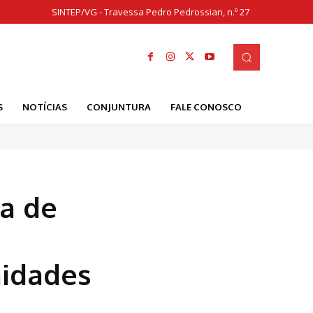
SINTEP/VG - Travessa Pedro Pedrossian, n.º 27
S
NOTÍCIAS
CONJUNTURA
FALE CONOSCO
a de
midades