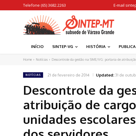
Telefone (65) 3682.2263
E-mail
sinte
INÍCIO
SINTEP-VG
HISTÓRIA
PUBLIC
Home
Notícias
Descontrole da gestão na SME/VG: portaria de atribuição
21 de fevereiro de 2014
Updated:
31 de outu
NOTÍCIAS
Descontrole da ges
atribuição de carg
unidades escolares
dos servidores