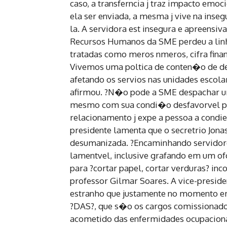
caso, a transferncia j traz impacto emo
ela ser enviada, a mesma j vive na ins
la. A servidora est insegura e apreensiv
Recursos Humanos da SME perdeu a linh
tratadas como meros nmeros, cifra finan
Vivemos uma poltica de conten�o de de
afetando os servios nas unidades escola
afirmou. ?N�o pode a SME despachar um
mesmo com sua condi�o desfavorvel pel
relacionamento j expe a pessoa a condie
presidente lamenta que o secretrio Jon
desumanizada. ?Encaminhando servidores
lamentvel, inclusive grafando em um o
para ?cortar papel, cortar verduras? in
professor Gilmar Soares. A vice-preside
estranho que justamente no momento 
?DAS?, que s�o os cargos comissionados
acometido das enfermidades ocupaciona