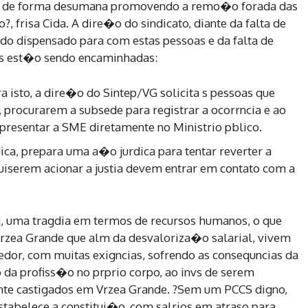
tua de forma desumana promovendo a remo�o forada das
 frisa Cida. A dire�o do sindicato, diante da falta de
o dispensado para com estas pessoas e da falta de
es est�o sendo encaminhadas:
a isto, a dire�o do Sintep/VG solicita s pessoas que
 procurarem a subsede para registrar a ocorrncia e ao
resentar a SME diretamente no Ministrio pblico.
dica, prepara uma a�o jurdica para tentar reverter a
uiserem acionar a justia devem entrar em contato com a
a, uma tragdia em termos de recursos humanos, o que
rzea Grande que alm da desvaloriza�o salarial, vivem
dor, com muitas exigncias, sofrendo as consequncias da
 da profiss�o no prprio corpo, ao invs de serem
nte castigados em Vrzea Grande. ?Sem um PCCS digno,
stabelece a constitui�o, com salrios em atraso para