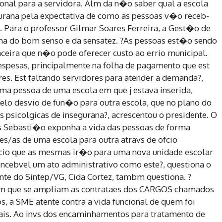
cional para a servidora. Alm da n�o saber qual a escola
egurana pela expectativa de como as pessoas v�o receb-
a. Para o professor Gilmar Soares Ferreira, a Gest�o de
a do bom senso e da sensatez. ?As pessoas est�o sendo
ceira que n�o pode oferecer custo ao errio municipal.
spesas, principalmente na folha de pagamento que est
res. Est faltando servidores para atender a demanda?,
a pessoa de uma escola em que j estava inserida,
o desvio de fun�o para outra escola, que no plano do
s psicolgicas de insegurana?, acrescentou o presidente. O
as Sebasti�o exponha a vida das pessoas de forma
/as de uma escola para outra atravs de ofcio
fcio que as mesmas ir�o para uma nova unidade escolar
concebvel um ato administrativo como este?, questiona o
nte do Sintep/VG, Cida Cortez, tambm questiona. ?
em que se ampliam as contrataes dos CARGOS chamados
, a SME atente contra a vida funcional de quem foi
is. Ao invs dos encaminhamentos para tratamento de