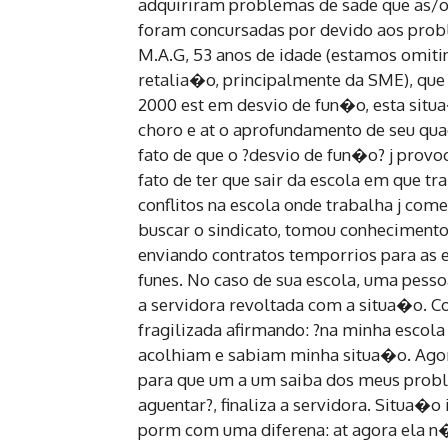
adquiriram problemas de sade que as/o
foram concursadas por devido aos proble
M.A.G, 53 anos de idade (estamos omitin
retalia�o, principalmente da SME), que e
2000 est em desvio de fun�o, esta situ
choro e at o aprofundamento de seu qu
fato de que o ?desvio de fun�o? j provo
fato de ter que sair da escola em que t
conflitos na escola onde trabalha j com
buscar o sindicato, tomou conhecimento 
enviando contratos temporrios para as 
funes. No caso de sua escola, uma pesso
a servidora revoltada com a situa�o. C
fragilizada afirmando: ?na minha esco
acolhiam e sabiam minha situa�o. Agor
para que um a um saiba dos meus probl
aguentar?, finaliza a servidora. Situa�o 
porm com uma diferena: at agora ela n