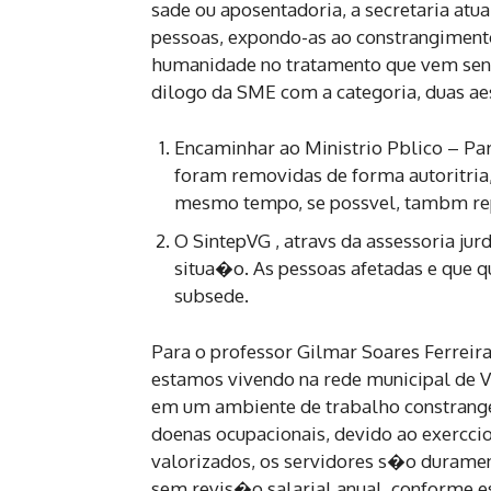
sade ou aposentadoria, a secretaria a
pessoas, expondo-as ao constrangimento?,
humanidade no tratamento que vem send
dilogo da SME com a categoria, duas a
Encaminhar ao Ministrio Pblico – Par
foram removidas de forma autoritria,
mesmo tempo, se possvel, tambm rep
O SintepVG , atravs da assessoria jur
situa�o. As pessoas afetadas e que q
subsede.
Para o professor Gilmar Soares Ferreir
estamos vivendo na rede municipal de V
em um ambiente de trabalho constrange
doenas ocupacionais, devido ao exerccio
valorizados, os servidores s�o durame
sem revis�o salarial anual, conforme e