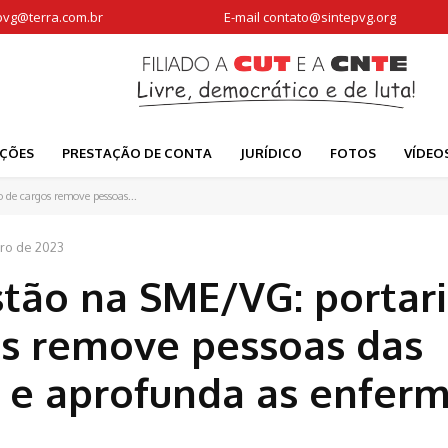
pvg@terra.com.br
E-mail
contato@sintepvg.org
AÇÕES
PRESTAÇÃO DE CONTA
JURÍDICO
FOTOS
VÍDEO
 de cargos remove pessoas...
bro de 2023
tão na SME/VG: portari
os remove pessoas das
 e aprofunda as enfer