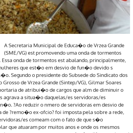
A Secretaria Municipal de Educa�o de Vrzea Grande
(SME/VG) est promovendo uma onda de tormentos
. Essa onda de tormentos est abalando, principalmente,
 mulheres que est�o em desvio de fun�o devido s
ss�o. Segundo o presidente do Subsede do Sindicato dos
o Grosso de Vrzea Grande (Sintep/VG), Gilmar Soares
ortaria de atribui�o de cargos que alm de diminuir o
as agrava a situa�o daquelas/es servidoras/es
n�o. ?Ao reduzir o nmero de servidoras em desvio de
 de ?remo�o ex-ofcio? foi imposta pela sobre a rede,
servidoras/es comeam com o fato de que s�o
olar que atuaram por muitos anos e onde os mesmos