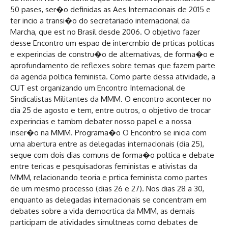
50 pases, ser�o definidas as Aes Internacionais de 2015 e
ter incio a transi�o do secretariado internacional da
Marcha, que est no Brasil desde 2006. O objetivo fazer
desse Encontro um espao de intercmbio de prticas polticas
e experincias de constru�o de alternativas, de forma�o e
aprofundamento de reflexes sobre temas que fazem parte
da agenda poltica feminista. Como parte dessa atividade, a
CUT est organizando um Encontro Internacional de
Sindicalistas Militantes da MMM. O encontro acontecer no
dia 25 de agosto e tem, entre outros, o objetivo de trocar
experincias e tambm debater nosso papel e a nossa
inser�o na MMM. Programa�o O Encontro se inicia com
uma abertura entre as delegadas internacionais (dia 25),
segue com dois dias comuns de forma�o poltica e debate
entre tericas e pesquisadoras feministas e ativistas da
MMM, relacionando teoria e prtica feminista como partes
de um mesmo processo (dias 26 e 27). Nos dias 28 a 30,
enquanto as delegadas internacionais se concentram em
debates sobre a vida democrtica da MMM, as demais
participam de atividades simultneas como debates de