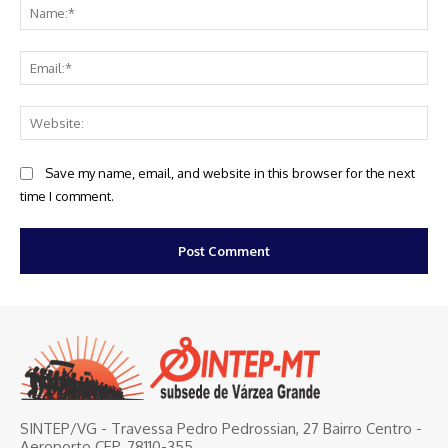
Na
Ema
Web
Save my name, email, and website in this browser for the next
time I comment.
SINTEP/VG - Travessa Pedro Pedrossian, 27 Bairro Centro -
Aeroporto CEP. 78110-355