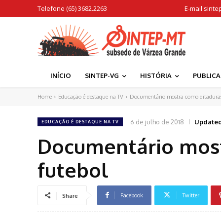
Telefone (65) 3682.2263
E-mail
sinte
INÍCIO
SINTEP-VG
HISTÓRIA
PUBLIC
Home
Educação é destaque na TV
Documentário mostra como ditaduras
6 de julho de 2018
Updated
EDUCAÇÃO É DESTAQUE NA TV
Documentário most
futebol
Facebook
Twitter
Share