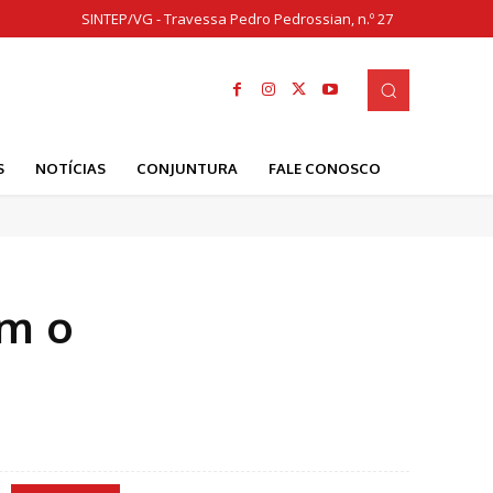
SINTEP/VG - Travessa Pedro Pedrossian, n.º 27
S
NOTÍCIAS
CONJUNTURA
FALE CONOSCO
am o