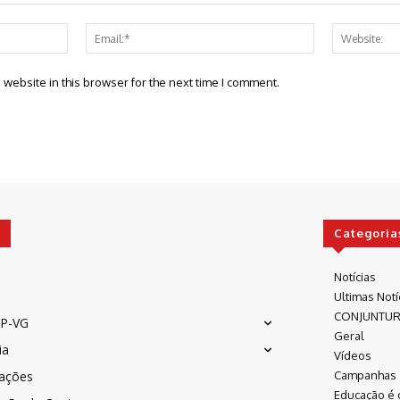
Name:*
Email:*
website in this browser for the next time I comment.
Categoria
Notícias
Ultimas Notí
CONJUNTU
P-VG
Geral
ia
Vídeos
cações
Campanhas
Educação é 