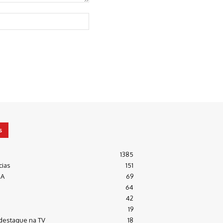
Website:
s
1385
cias
151
RA
69
64
42
19
destaque na TV
18