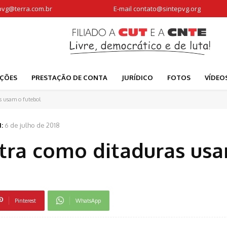
pvg@terra.com.br
E-mail
contato@sintepvg.org
AÇÕES
PRESTAÇÃO DE CONTA
JURÍDICO
FOTOS
VÍDEO
 usam o futebol
:
6 de julho de 2018
ra como ditaduras us
Pinterest
WhatsApp