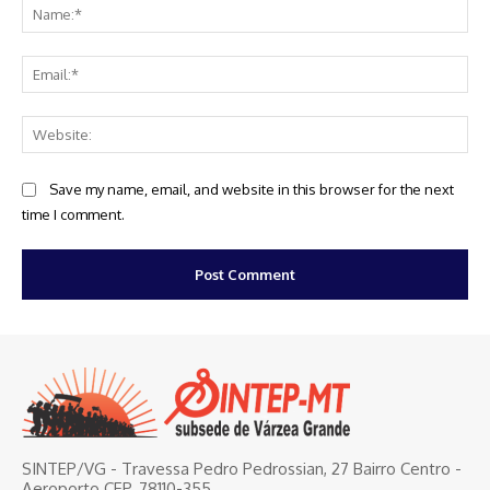
Na
Ema
Web
Save my name, email, and website in this browser for the next
time I comment.
SINTEP/VG - Travessa Pedro Pedrossian, 27 Bairro Centro -
Aeroporto CEP. 78110-355