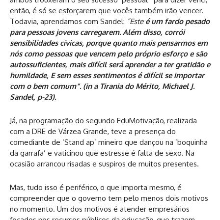
então, é só se esforçarem que vocês também irão vencer.
Todavia, aprendamos com Sandel:
“Este
é um fardo pesado
para pessoas jovens carregarem. Além disso, corrói
sensibilidades cívicas, porque quanto mais pensarmos em
nós como pessoas que vencem pelo próprio esforço e são
autossuficientes, mais difícil será aprender a ter gratidão e
humildade, E sem esses sentimentos é difícil se importar
com o bem comum”. (in a Tirania do Mérito, Michael J.
Sandel, p-23).
Já, na programação do segundo EduMotivação, realizada
com a DRE de Várzea Grande, teve a presença do
comediante de ‘Stand ap’ mineiro que dançou na ’boquinha
da garrafa’ e vaticinou que estresse é falta de sexo. Na
ocasião arrancou risadas e suspiros de muitos presentes.
Mas, tudo isso é periférico, o que importa mesmo, é
compreender que o governo tem pelo menos dois motivos
no momento. Um dos motivos é atender empresários
focados nos recursos públicos da educação, que trazem