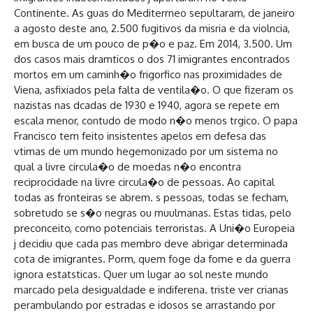
Continente. As guas do Mediterrneo sepultaram, de janeiro
a agosto deste ano, 2.500 fugitivos da misria e da violncia,
em busca de um pouco de p�o e paz. Em 2014, 3.500. Um
dos casos mais dramticos o dos 71 imigrantes encontrados
mortos em um caminh�o frigorfico nas proximidades de
Viena, asfixiados pela falta de ventila�o. O que fizeram os
nazistas nas dcadas de 1930 e 1940, agora se repete em
escala menor, contudo de modo n�o menos trgico. O papa
Francisco tem feito insistentes apelos em defesa das
vtimas de um mundo hegemonizado por um sistema no
qual a livre circula�o de moedas n�o encontra
reciprocidade na livre circula�o de pessoas. Ao capital
todas as fronteiras se abrem. s pessoas, todas se fecham,
sobretudo se s�o negras ou muulmanas. Estas tidas, pelo
preconceito, como potenciais terroristas. A Uni�o Europeia
j decidiu que cada pas membro deve abrigar determinada
cota de imigrantes. Porm, quem foge da fome e da guerra
ignora estatsticas. Quer um lugar ao sol neste mundo
marcado pela desigualdade e indiferena. triste ver crianas
perambulando por estradas e idosos se arrastando por