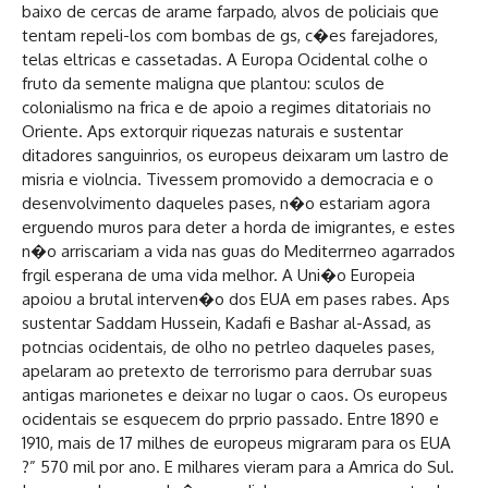
baixo de cercas de arame farpado, alvos de policiais que
tentam repeli-los com bombas de gs, c�es farejadores,
telas eltricas e cassetadas. A Europa Ocidental colhe o
fruto da semente maligna que plantou: sculos de
colonialismo na frica e de apoio a regimes ditatoriais no
Oriente. Aps extorquir riquezas naturais e sustentar
ditadores sanguinrios, os europeus deixaram um lastro de
misria e violncia. Tivessem promovido a democracia e o
desenvolvimento daqueles pases, n�o estariam agora
erguendo muros para deter a horda de imigrantes, e estes
n�o arriscariam a vida nas guas do Mediterrneo agarrados
frgil esperana de uma vida melhor. A Uni�o Europeia
apoiou a brutal interven�o dos EUA em pases rabes. Aps
sustentar Saddam Hussein, Kadafi e Bashar al-Assad, as
potncias ocidentais, de olho no petrleo daqueles pases,
apelaram ao pretexto de terrorismo para derrubar suas
antigas marionetes e deixar no lugar o caos. Os europeus
ocidentais se esquecem do prprio passado. Entre 1890 e
1910, mais de 17 milhes de europeus migraram para os EUA
?” 570 mil por ano. E milhares vieram para a Amrica do Sul.