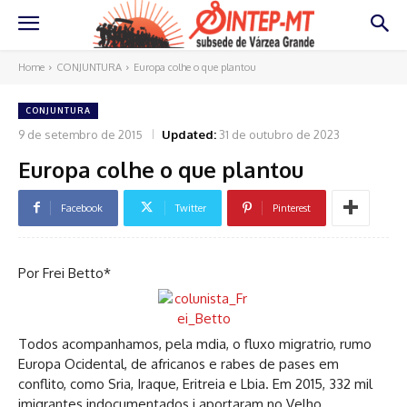
Home
CONJUNTURA
Europa colhe o que plantou
CONJUNTURA
9 de setembro de 2015
Updated:
31 de outubro de 2023
Europa colhe o que plantou
Facebook
Twitter
Pinterest
Por Frei Betto*
Todos acompanhamos, pela mdia, o fluxo migratrio, rumo
Europa Ocidental, de africanos e rabes de pases em
conflito, como Sria, Iraque, Eritreia e Lbia. Em 2015, 332 mil
imigrantes indocumentados j aportaram no Velho