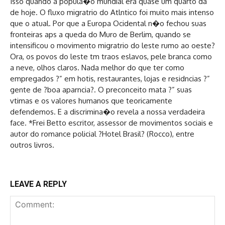
Isso quando a popula�o mundial era quase um quarto da
de hoje. O fluxo migratrio do Atlntico foi muito mais intenso
que o atual. Por que a Europa Ocidental n�o fechou suas
fronteiras aps a queda do Muro de Berlim, quando se
intensificou o movimento migratrio do leste rumo ao oeste?
Ora, os povos do leste tm traos eslavos, pele branca como
a neve, olhos claros. Nada melhor do que ter como
empregados ?” em hotis, restaurantes, lojas e residncias ?”
gente de ?boa aparncia?. O preconceito mata ?” suas
vtimas e os valores humanos que teoricamente
defendemos. E a discrimina�o revela a nossa verdadeira
face. *Frei Betto escritor, assessor de movimentos sociais e
autor do romance policial ?Hotel Brasil? (Rocco), entre
outros livros.
LEAVE A REPLY