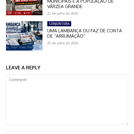
MUNICIPAIS E À POPULAÇÃO DE
VÁRZEA GRANDE
22 de julho de 2026
CONJUNTURA
UMA LAMBANÇA OU FAZ DE CONTA
DE “ARRUMAÇÃO”
20 de julho de 2026
LEAVE A REPLY
Comment:
Na