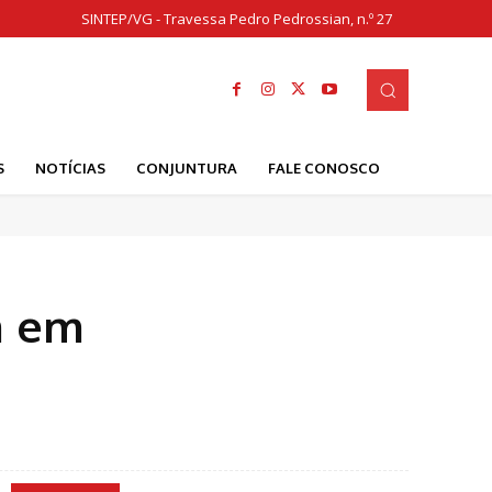
SINTEP/VG - Travessa Pedro Pedrossian, n.º 27
S
NOTÍCIAS
CONJUNTURA
FALE CONOSCO
m em