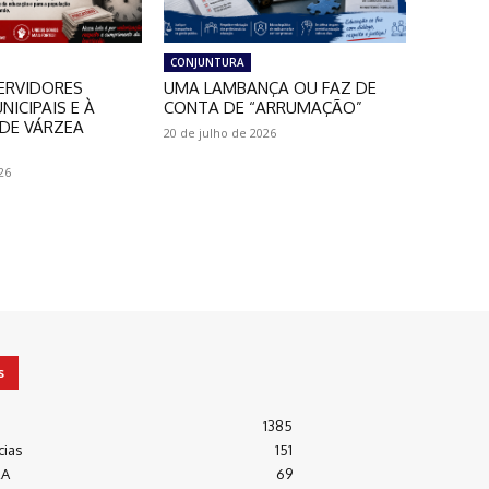
CONJUNTURA
ERVIDORES
UMA LAMBANÇA OU FAZ DE
NICIPAIS E À
CONTA DE “ARRUMAÇÃO”
DE VÁRZEA
20 de julho de 2026
26
s
1385
cias
151
RA
69