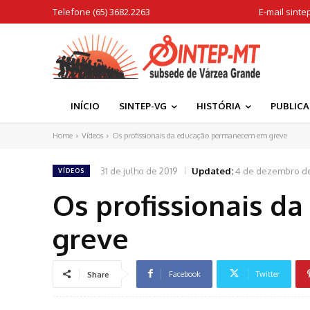
Telefone (65) 3682.2263
E-mail
sinte
INÍCIO
SINTEP-VG
HISTÓRIA
PUBLIC
Home
Vídeos
Os profissionais da educação permanecem em greve
31 de julho de 2019
Updated:
4 de dezembro d
VÍDEOS
Os profissionais 
greve
Facebook
Twitter
Share