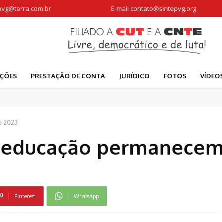
pvg@terra.com.br
E-mail
contato@sintepvg.org
AÇÕES
PRESTAÇÃO DE CONTA
JURÍDICO
FOTOS
VÍDEO
e 2023
da educação permanece
Pinterest
WhatsApp