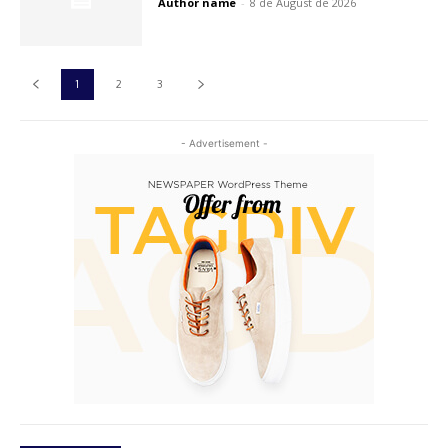
Author name
-
8 de August de 2026
1
2
3
- Advertisement -