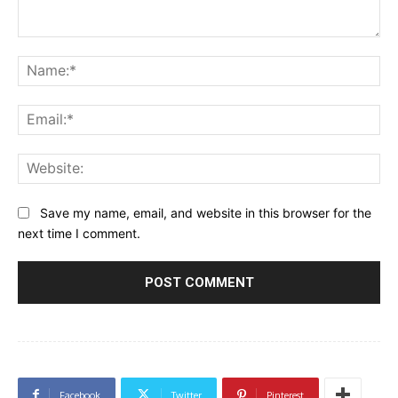
Comment:
Na
Ema
Web
Save my name, email, and website in this browser for the
next time I comment.
Facebook
Twitter
Pinterest